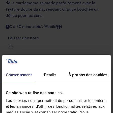
de la cardamome se marie parfaitement avec la
texture douce du riz, rendant chaque bouchée un
délice pour les sens.
0 à 30 minutes
Facile
4
Laisser une note
1
Cette recette utilise:
2
star
Riz Basmati Pur
3
star
review
Consentement
Détails
À propos des cookies
Où acheter
4
star
review
Ce site web utilise des cookies.
5
star
review
Les cookies nous permettent de personnaliser le contenu
et les annonces, d'offrir des fonctionnalités relatives aux
star
review
médias sociaux et d'analyser notre trafic. Nous