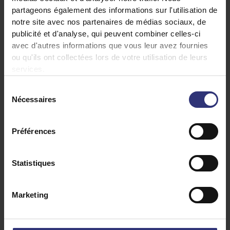
partageons également des informations sur l'utilisation de
review
notre site avec nos partenaires de médias sociaux, de
Méthode
Ingrédients
publicité et d'analyse, qui peuvent combiner celles-ci
avec d'autres informations que vous leur avez fournies
ou qu'ils ont collectées lors de votre utilisation de leurs
services.
400 g de Tilda Pure Basmati
Sélection
6 gousses de cardamome
Nécessaires
du
1 cuillère à soupe d’huile de tournesol ou de
consentement
ghee
Préférences
2 feuilles de laurier
1 bâton de cannelle
Statistiques
2 cuillères à café de sel
Marketing