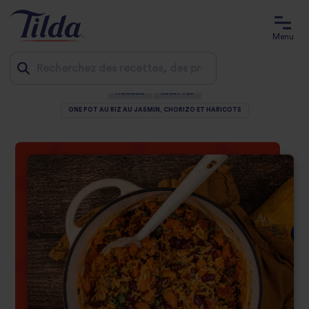
Menu
ACCUEIL
RECETTES
Jump
ONE POT AU RIZ AU JASMIN, CHORIZO ET HARICOTS
to
content