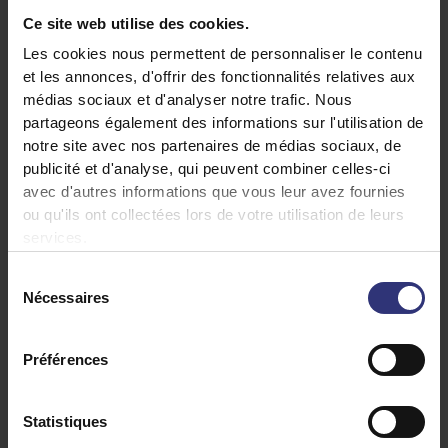
Méthode
Ingrédients
Ce site web utilise des cookies.
Les cookies nous permettent de personnaliser le contenu
et les annonces, d'offrir des fonctionnalités relatives aux
médias sociaux et d'analyser notre trafic. Nous
250 gr de Tilda Jasmine Rice
partageons également des informations sur l'utilisation de
notre site avec nos partenaires de médias sociaux, de
1 oignon, émincé
publicité et d'analyse, qui peuvent combiner celles-ci
4 carottes, coupées en morceaux
avec d'autres informations que vous leur avez fournies
150 gr de chorizo, en rondelles
ou qu'ils ont collectées lors de votre utilisation de leurs
2 gousses d’ail, hachées
services.
1 c.à.c. de graines de cumin
Sélection
1 c.à.c. de paprika fumé
Nécessaires
du
consentement
200 ml de coulis de tomate
500 ml de bouillon de légumes ou de volaille
Préférences
200 gr de haricots rouges, rincés et égouttés
Quelques brins de coriandre fraîche, ciselés
Statistiques
Sel, au goût