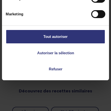
Yaourt aromatisé à la dukkah:
1 tasse de yaourt grec entier
Marketing
2 c.à.c. de mélange d’épices dukkah
1 c.à.c. de feuilles de menthe séchées
1 c.à.s. d’huile d’olive extra vierge
Tout autoriser
Autoriser la sélection
Refuser
Découvrez des recettes similaires