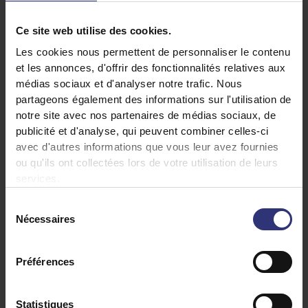
Méthode
Ingrédients
Ce site web utilise des cookies.
Les cookies nous permettent de personnaliser le contenu
et les annonces, d'offrir des fonctionnalités relatives aux
2 tasses de riz Tilda Pure Basmati
médias sociaux et d'analyser notre trafic. Nous
1 tasse de lentilles brunes
partageons également des informations sur l'utilisation de
notre site avec nos partenaires de médias sociaux, de
2 gros oignons rouges, finement hachés
publicité et d'analyse, qui peuvent combiner celles-ci
2 piments verts, coupés en deux (enlever les
avec d'autres informations que vous leur avez fournies
graines pour réduire la chaleur)
ou qu'ils ont collectées lors de votre utilisation de leurs
1 c.à.c. de graines de cumin
services.
1,5 c.à.c. de sel
Sélection
1 c.à.s. de ghee végétal
Nécessaires
du
consentement
2 c.à.s. d’huile (huile d’olive ou de tournesol)
1 c.à.c. de feuilles de coriandre fraîches,
Préférences
finement hachées
Statistiques