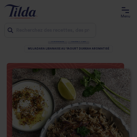
Menu
ACCUEIL
RECETTES
Jump
MUJADARA LIBANAISE AU YAOURT DUKKAH AROMATISÉ
to
content