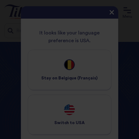
Menu
It looks like your language
preference is USA.
Jump
ACCUEIL
PRODUITS
BASMATI
to
content
Produits
Tilda
Stay on
Belgique (Français)
Switch to
USA
Riz Vapeur
Riz Sec