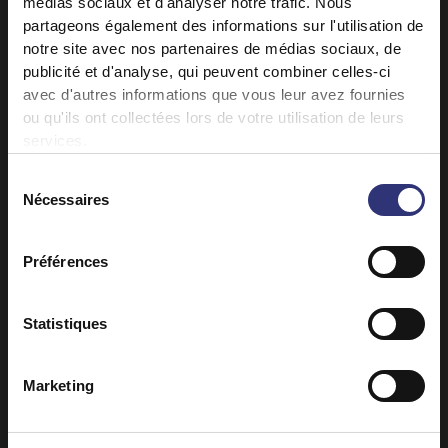
médias sociaux et d'analyser notre trafic. Nous
partageons également des informations sur l'utilisation de
Riz Vapeur
notre site avec nos partenaires de médias sociaux, de
publicité et d'analyse, qui peuvent combiner celles-ci
avec d'autres informations que vous leur avez fournies
ou qu'ils ont collectées lors de votre utilisation de leurs
services.
Sélection
Nécessaires
du
consentement
Préférences
Statistiques
Où acheter
Où acheter
Riz Basmati Pur
Riz Pure Basmati
Marketing
Riz Vapeur
Riz Sec