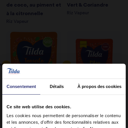
de coco, au piment et
Vert & Coriandre
Riz Vapeur
à la citronnelle
Riz Vapeur
NOUVEAU
NOUVEAU
Consentement
Détails
À propos des cookies
Ce site web utilise des cookies.
Où acheter
Où acheter
Les cookies nous permettent de personnaliser le contenu
Riz Basmati Tomate &
Riz Basmati Pilaf
et les annonces, d'offrir des fonctionnalités relatives aux
Riz Vapeur
Basilic