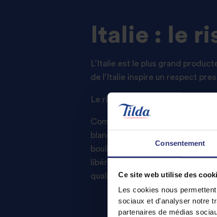
Italie : le r
L’Italie est le plus grand produc
de l’Italie inspire un respect pres
Le risotto parfait commence par
Commencez par faire revenir l’oi
blanc. Ou avec du vin rouge, pour
Consentement
bouillon chaud. Selon les règles d
libérer l’amidon du riz et d’obt
Ce site web utilise des cook
qualité et du parmesan râpé.
Perf
Les cookies nous permettent d
sociaux et d'analyser notre t
partenaires de médias sociaux