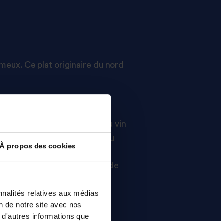
eux. Ce plat originaire du nord
oup remuer.
le riz, puis déglacez avec du vin
vaporé, commencez à ajouter du
À propos des cookies
nuant à remuer. Cela permet de
 sûr avec une noix de beurre de
nnalités relatives aux médias
on de notre site avec nos
 d'autres informations que