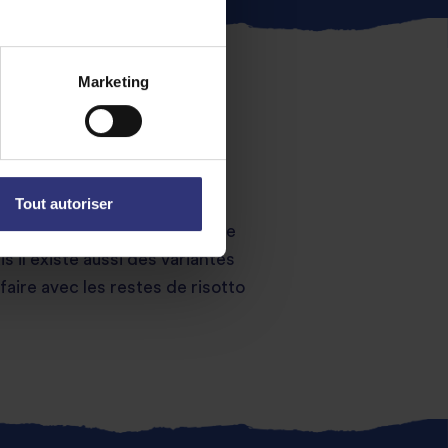
Marketing
 spéciale : les
arancini
, des
Tout autoriser
ieur. La farce des boulettes se
 il existe aussi des variantes
aire avec les restes de risotto