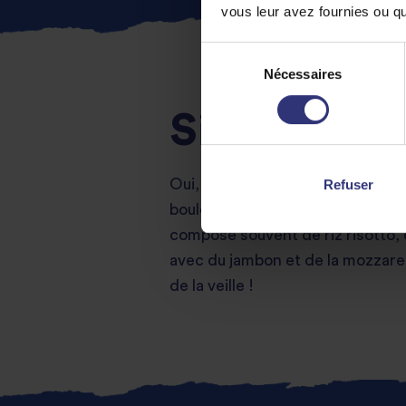
vous leur avez fournies ou qu'
Sélection
Nécessaires
du
consentement
Sicile : les
Oui, bien sûr, la Sicile fait toujo
Refuser
boulettes de riz dorées, croustil
compose souvent de riz risotto, 
avec du jambon et de la mozzarel
de la veille !