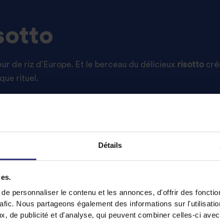
isotto
teur de riz d’Europe. Et le berceau du délicieux
risotto
crém
que rituel.
 de la patience. Beaucoup de patience. Et remuer. Beauc
gnon et les légumes éventuels, faites revenir brièvement 
 un Risotto al Barolo. Lorsque le vin a réduit et s’est é
Détails
e l’art, vous le faites cuillère par cuillère tout en conti
enir une texture crémeuse et veloutée. Vous terminez bien
ies.
etto !
e personnaliser le contenu et les annonces, d'offrir des fonctio
rafic. Nous partageons également des informations sur l'utilisati
, de publicité et d'analyse, qui peuvent combiner celles-ci avec