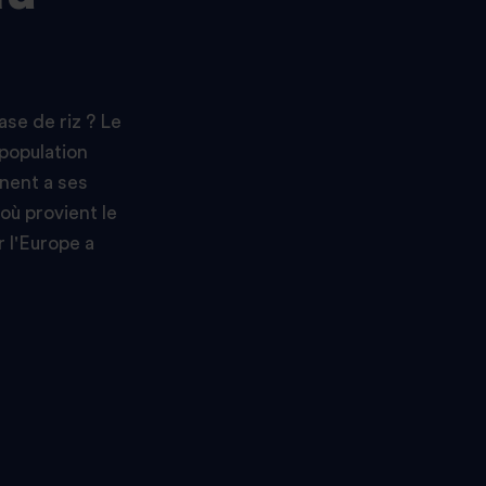
ase de riz ? Le
 population
nent a ses
où provient le
r l'Europe a