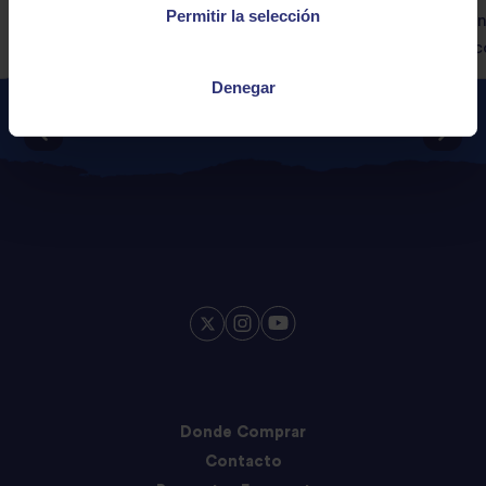
Permitir la selección
ligeramente más suave.
i
c
Denegar
Donde Comprar
Contacto