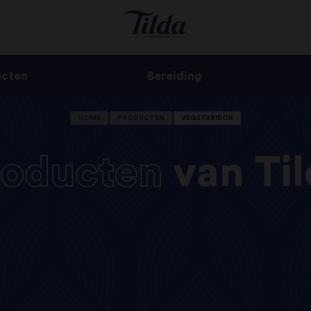
ucten
Bereiding
HOME
PRODUCTEN
VEGETARISCH
roducten
van
Ti