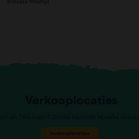
Indiaase Maaltijd
Verkooplocaties
uct van Tilda kopen? Ontdek hieronder bij welke winkels
Verkooplocaties