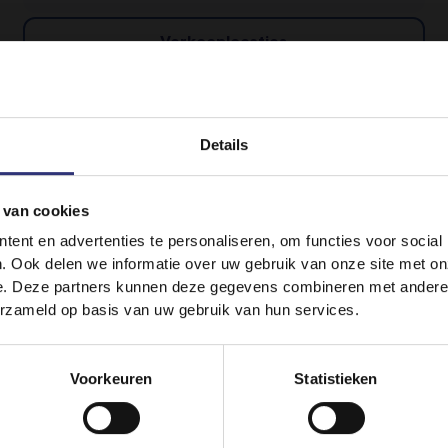
Verkooplocaties
Fragrant Jasmine Rice
Droge Rijst
Details
 van cookies
It looks like your language preference is USA.
ent en advertenties te personaliseren, om functies voor social
. Ook delen we informatie over uw gebruik van onze site met on
e. Deze partners kunnen deze gegevens combineren met andere i
erzameld op basis van uw gebruik van hun services.
Stay on
Nederlands
Switch to
USA
Voorkeuren
Statistieken
Verkooplocaties