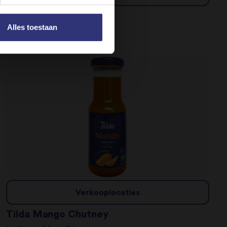
Pure Basmati Rice
Alles toestaan
Gestoomde Rijst
Verkooplocaties
Tilda Mango Chutney