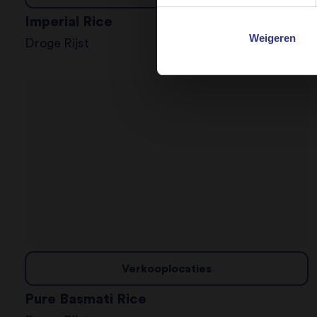
Imperial Rice
Weigeren
Droge Rijst
Verkooplocaties
Pure Basmati Rice