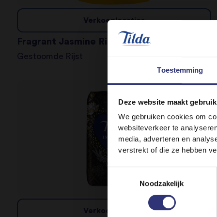
Verkooplocaties
Fragrant Jasmine Rice
Gestoomde Rijst
Toestemming
Deze website maakt gebruik
We gebruiken cookies om cont
websiteverkeer te analyseren
media, adverteren en analys
verstrekt of die ze hebben v
Toestemmingsselectie
Noodzakelijk
Verkooplocaties