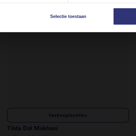
Wholegrain Brown Basmati Rice
Selectie toestaan
Droge Rijst
Verkooplocaties
Tilda Dal Makhani