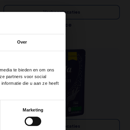
Verkooplocaties
Wholegrain Basmati Rice
Gestoomde Rijst
Over
 media te bieden en om ons
ze partners voor social
nformatie die u aan ze heeft
Marketing
Verkooplocaties