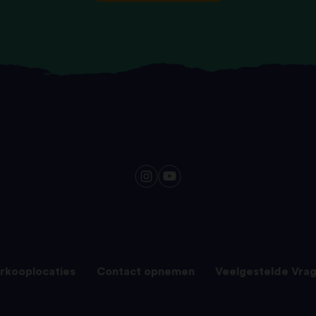
rkooplocaties
Contact opnemen
Veelgestelde Vra