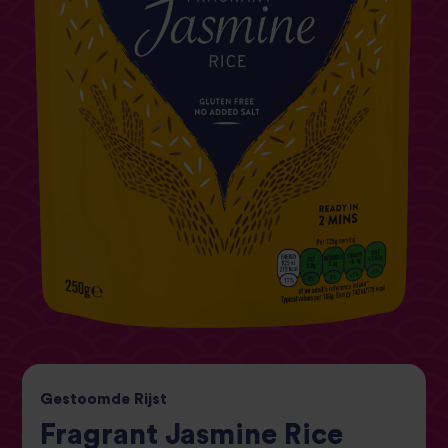
Gestoomde
Rijst
Fragrant Jasmine Rice