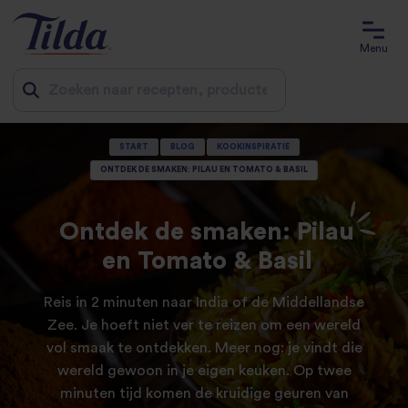
Menu
Jump
START
BLOG
KOOKINSPIRATIE
to
ONTDEK DE SMAKEN: PILAU EN TOMATO & BASIL
content
Ontdek de smaken: Pilau
en Tomato & Basil
Reis in 2 minuten naar India of de Middellandse
Zee. Je hoeft niet ver te reizen om een wereld
vol smaak te ontdekken. Meer nog: je vindt die
wereld gewoon in je eigen keuken. Op twee
minuten tijd komen de kruidige geuren van