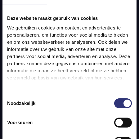
door je gerecht wanneer alles bijna gaar is. Een paar
minuten later zit je lekker te smullen van een
pikante
Deze website maakt gebruik van cookies
pilav
. Niet zo wild van pittig? Probeer deze
heerlijke
We gebruiken cookies om content en advertenties te
Indiase schotel met kalkoen en pistache
dan eens.
personaliseren, om functies voor social media te bieden
en om ons websiteverkeer te analyseren. Ook delen we
informatie over uw gebruik van onze site met onze
Mediterraans genieten
partners voor social media, adverteren en analyse. Deze
partners kunnen deze gegevens combineren met andere
Denk aan de Mediterrane
informatie die u aan ze heeft verstrekt of die ze hebben
keuken en noem vijf
verzameld op basis van uw gebruik van hun services.
ingrediënten. Staan sappige,
zongerijpte tomaten en verse
Toestemmingsselectie
basilicum op jouw lijstje? Die
Noodzakelijk
smaken vind je terug in onze
gestoomde
Tomaat &
Voorkeuren
Basilicum Basmati
.
Een klassieke combinatie die