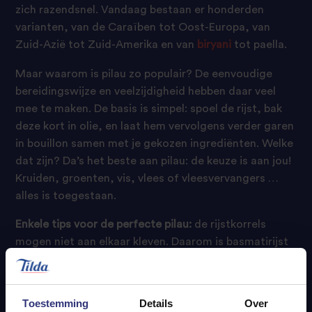
zich razendsnel. Vandaag bestaan er honderden
varianten, van de Caraïben tot Oost-Europa, van
Zuid-Azië tot Zuid-Amerika en van
biryani
tot paella.
Maar waarom is pilau zo populair? De eenvoudige
bereidingswijze en veelzijdigheid hebben daar veel
mee te maken. De basis is simpel: spoel de rijst, bak
deze kort in olie, en laat hem vervolgens verder garen
in bouillon samen met je gekozen ingrediënten. Welke
dat zijn? Da’s het beste aan pilau: de keuze is aan jou!
Kruiden, groenten, vis, vlees of vleesvervangers …
alles is toegestaan.
Enkele tips voor de perfecte pilau:
de rijstkorrels
mogen niet aan elkaar kleven. Daarom is basmatirijst
een populaire keuze vanwege zijn natuurlijke, losse
textuur. Of je kiest voor onze
gestoomde Pilau
, al
helemaal gekruid op z’n Indisch met aromatische
Toestemming
Details
Over
garam masala en komijnzaadjes. Die roer je gewoon