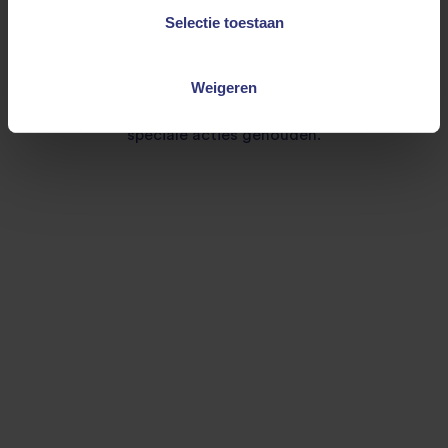
gebaar je impact op de wereld verder te
Selectie toestaan
vergroten. Koop bijvoorbeeld enkele extra
producten als je boodschappen doet en geef ze
af bij de voedselbank. In sommige
Weigeren
supermarkten worden hiervoor af en toe zelfs
speciale acties gehouden.