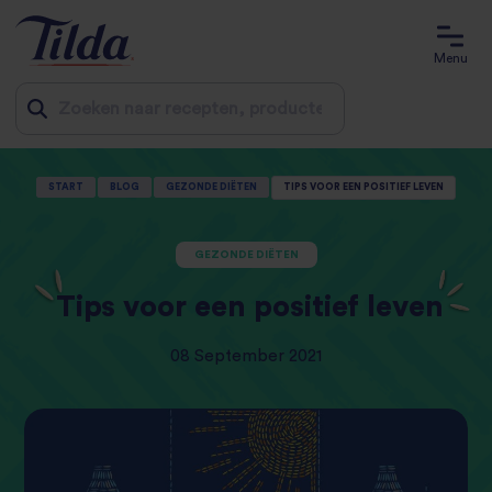
Menu
Jump
START
BLOG
GEZONDE DIËTEN
TIPS VOOR EEN POSITIEF LEVEN
to
content
GEZONDE DIËTEN
Tips voor een positief leven
08 September 2021