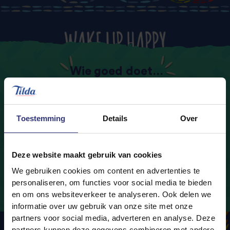
Wie goed doet…
Je kunt op allerlei kleine manieren de dag van
een ander opfleuren. Bak eens een lekkere
traktatie of wees oprecht geïnteresseerd als je
Toestemming
Details
Over
iemand vraagt hoe het gaat. Met
vriendelijkheid en positiviteit maak je het
Deze website maakt gebruik van cookies
verschil en draag je bij aan een betere sfeer
voor iedereen.
We gebruiken cookies om content en advertenties te
personaliseren, om functies voor social media te bieden
en om ons websiteverkeer te analyseren. Ook delen we
informatie over uw gebruik van onze site met onze
partners voor social media, adverteren en analyse. Deze
partners kunnen deze gegevens combineren met andere