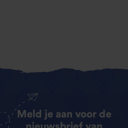
Meld
je
aan
voor
de
nieuwsbrief
van