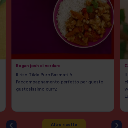
Rogan josh di verdure
C
Il riso Tilda Pure Basmati è
I
l’accompagnamento perfetto per questo
c
gustosissimo curry.
v
L
Altre ricette