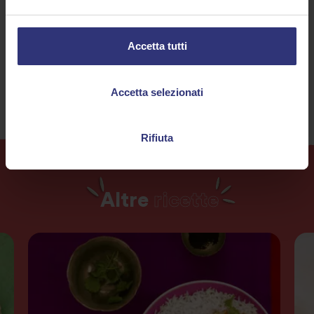
Pollo
Cena
Accetta tutti
120+ minuti
Difficoltà media
Accetta selezionati
Rifiuta
Altre
ricette