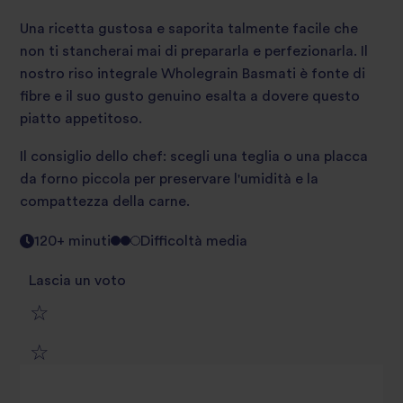
Una ricetta gustosa e saporita talmente facile che
non ti stancherai mai di prepararla e perfezionarla. Il
nostro riso integrale Wholegrain Basmati è fonte di
fibre e il suo gusto genuino esalta a dovere questo
piatto appetitoso.
Il consiglio dello chef: scegli una teglia o una placca
da forno piccola per preservare l'umidità e la
compattezza della carne.
120+ minuti
Difficoltà media
Lascia un voto
1
2
star