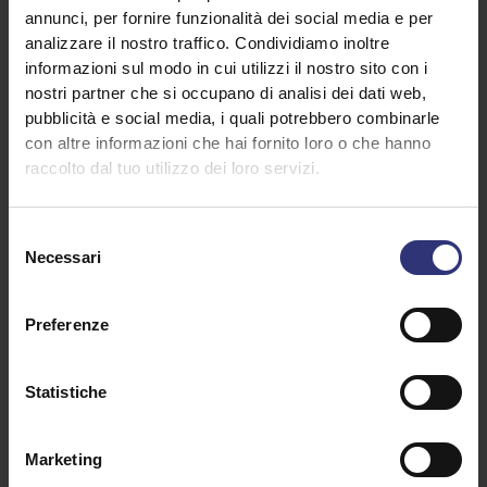
Una manciata di menta
annunci, per fornire funzionalità dei social media e per
70 g di scaglie di mandorle tostate
analizzare il nostro traffico. Condividiamo inoltre
informazioni sul modo in cui utilizzi il nostro sito con i
Sale
nostri partner che si occupano di analisi dei dati web,
Pepe
pubblicità e social media, i quali potrebbero combinarle
Olio d’oliva
con altre informazioni che hai fornito loro o che hanno
raccolto dal tuo utilizzo dei loro servizi.
Selezione
Necessari
del
consenso
Preferenze
Scopri ricette simili
Statistiche
Marketing
Frutta
Frutta secca