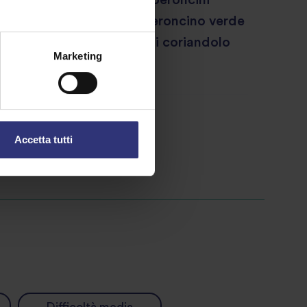
 il succo di limone e il peperoncino verde
mescola. Infine, cospargi di coriandolo
Marketing
Accetta tutti
tta