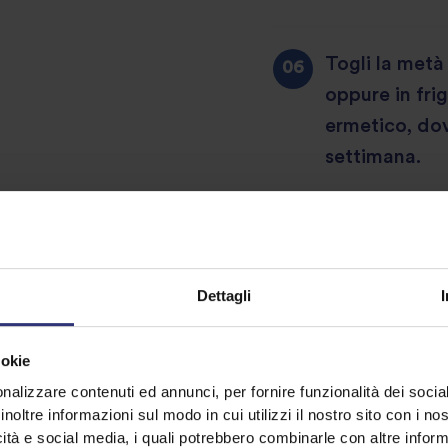
Togli la metà
oppure in frig
ermetico, dov
settimana.
Aggiungi il po
10 minuti. Ag
Dettagli
continua a cu
coperchio, fi
ookie
anche all'inte
nalizzare contenuti ed annunci, per fornire funzionalità dei socia
inoltre informazioni sul modo in cui utilizzi il nostro sito con i n
icità e social media, i quali potrebbero combinarle con altre inform
Togli l'anice 