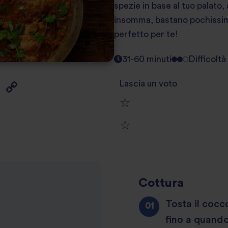
spezie in base al tuo palato
insomma, bastano pochissimi 
perfetto per te!
31-60 minuti
Difficolt
Lascia un voto
1
2
star
3
star
review
4
star
review
Cottura
5
star
review
Tosta il cocc
fino a quand
star
review