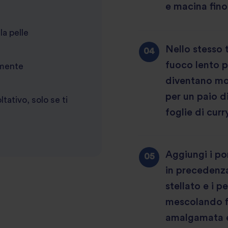
e macina fino
la pelle
Nello stesso t
fuoco lento p
emente
diventano mor
per un paio di
ativo, solo se ti
foglie di cur
Aggiungi i po
in precedenza
stellato e i p
mescolando f
amalgamata e l