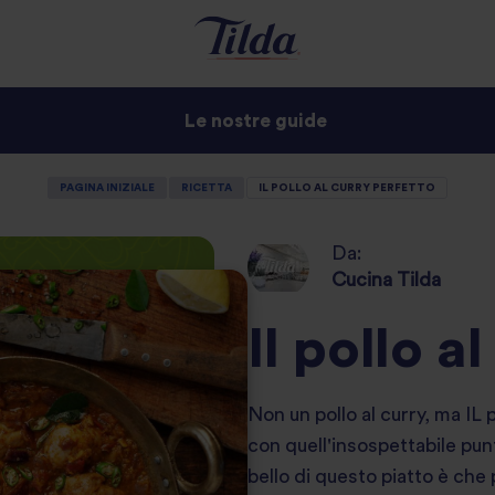
Le nostre guide
PAGINA INIZIALE
RICETTA
IL POLLO AL CURRY PERFETTO
Da:
Cucina Tilda
Il pollo a
Non un pollo al curry, ma IL p
con quell'insospettabile punt
bello di questo piatto è che 