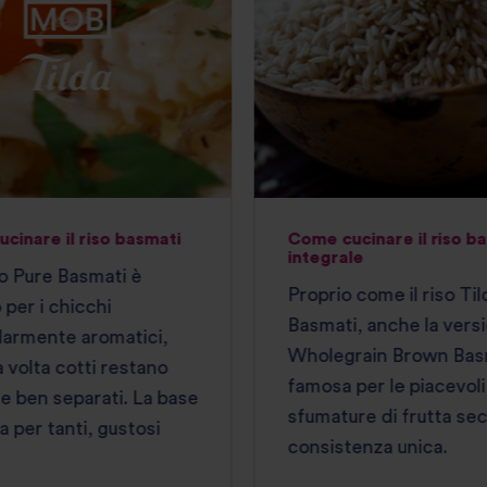
cinare il riso basmati
Come cucinare il riso b
integrale
ro Pure Basmati è
Proprio come il riso Ti
per i chicchi
Basmati, anche la vers
larmente aromatici,
Wholegrain Brown Bas
 volta cotti restano
famosa per le piacevoli
 e ben separati. La base
sfumature di frutta sec
a per tanti, gustosi
consistenza unica.