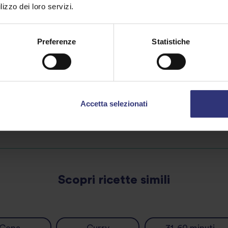
lizzo dei loro servizi.
interi, unisci
(se lo usi) e 
Preferenze
Statistiche
fresco.
Accetta selezionati
Condividi questa rice
Scopri ricette simili