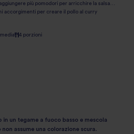
, aggiungere più pomodori per arricchire la salsa…
accorgimenti per creare il pollo al curry
à media
4 porzioni
o in un tegame a fuoco basso e mescola
o non assume una colorazione scura.