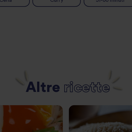
Cena
Curry
31-60 minuti
Altre
ricette