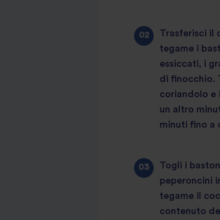
review
Trasferisci il
tegame i bast
essiccati, i g
di finocchio. 
coriandolo e 
un altro minu
minuti fino a
Togli i baston
peperoncini in
tegame il cocc
contenuto de