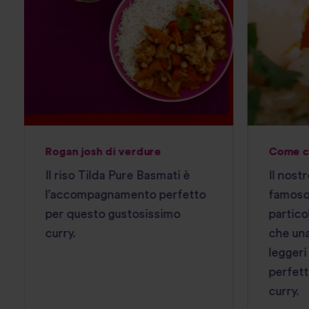
Rogan josh di verdure
Come cu
Il riso Tilda Pure Basmati è
Il nost
l’accompagnamento perfetto
famoso 
per questo gustosissimo
partico
curry.
che una
leggeri
perfett
curry.