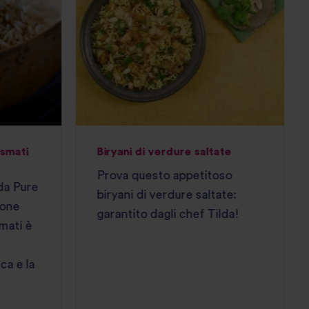
asmati
Biryani di verdure saltate
Prova questo appetitoso
lda Pure
biryani di verdure saltate:
ione
garantito dagli chef Tilda!
mati è
ca e la