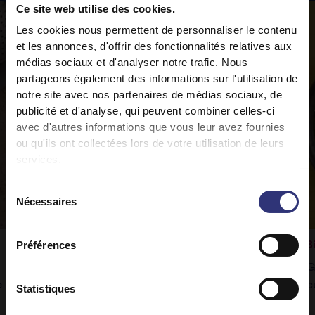
Ce site web utilise des cookies.
Les cookies nous permettent de personnaliser le contenu
et les annonces, d'offrir des fonctionnalités relatives aux
médias sociaux et d'analyser notre trafic. Nous
partageons également des informations sur l'utilisation de
notre site avec nos partenaires de médias sociaux, de
publicité et d'analyse, qui peuvent combiner celles-ci
avec d'autres informations que vous leur avez fournies
ou qu'ils ont collectées lors de votre utilisation de leurs
services.
Sélection
Nécessaires
du
consentement
Préférences
Rogan josh aux légumes
B
Notre riz Pure Basmati Tilda accompagnera
G
e
à la perfection ce délicieux curry.
c
Statistiques