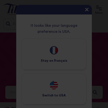
Menu
It looks like your language
preference is USA.
Jump
ACCUEIL
RECETTES
CUISINE AFRO-CARIBÉENNE
to
content
Cuisine
Stay on
Français
afro-caribéenne
Recettes
Idées et inspirations pour un monde rempli de saveurs
Switch to
USA