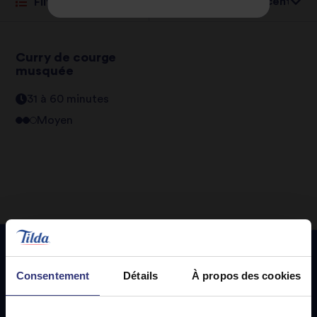
Trier par:
Filtrer
Curry de courge
musquée
31 à 60 minutes
Moyen
Consentement
Détails
À propos des cookies
Recettes
phares