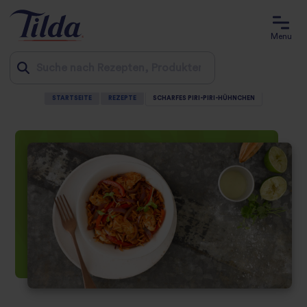
Menu
STARTSEITE
REZEPTE
SCHARFES PIRI-PIRI-HÜHNCHEN
Jump
to
content