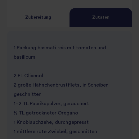
4
star
review
Zubereitung
Zutaten
5
star
review
star
review
1 Packung basmati reis mit tomaten und
review
basilicum
2 EL Olivenöl
2 große Hähnchenbrustfilets, in Scheiben
geschnitten
1–2 TL Paprikapulver, geräuchert
½ TL getrockneter Oregano
1 Knoblauchzehe, durchgepresst
1 mittlere rote Zwiebel, geschnitten