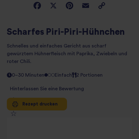
Scharfes Piri-Piri-Hühnchen
Schnelles und einfaches Gericht aus scharf
gewürztem Hühnerfleisch mit Paprika, Zwiebeln und
roter Chili.
0–30 Minuten
Einfach
2 Portionen
Hinterlassen Sie eine Bewertung
Rezept drucken
1
2
star
3
star
review