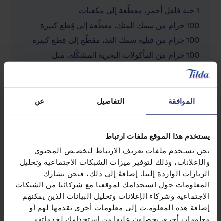
1 حبة فلفل أحمر، مقطّعة إلى مكعبات
100 جرام من سمك المنك، مقطّعة إلى قِطع كبيرة
100 جرام من فيليه سمك القد، مقطّع إلى قِطع كبيرة
100 جرام من المأكولات البحرية المشكّلة، مثل
القريدس وبلح البحر والسُبيط
ملح وفلفل
محار، يوضع أعلى الطبق
الموافقة
التفاصيل
عن
يستخدم هذا الموقع ملفات ارتباط
نحن نستخدم ملفات تعريف الارتباط لتخصيص المحتوى
والإعلانات، وذلك لتوفير ميزات الشبكات الاجتماعية وتحليل
الزيارات الواردة إلينا. إضافةً إلى ذلك، فنحن نشارك
المعلومات حول استخدامك لموقعنا مع شركائنا من الشبكات
الاجتماعية وشركاء الإعلانات وتحليل البيانات الذين يمكنهم
إضافة هذه المعلومات إلى معلومات أخرى تقدمها لهم أو
اكتشاف وصفات مماثلة
معلومات أخرى يحصلون عليها من استخدامك لخدماتهم.