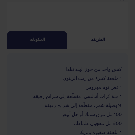
2
star
3
star
review
4
star
review
الطريقة
المكونات
5
star
review
star
review
كيس واحد من جوز الهند تيلدا
review
1 ملعقة كبيرة من زيت الزيتون
1 فص ثوم مهروس
1 حبة كراث أندلسي، مقطّعة إلى شرائح رقيقة
½ بصيلة شمر، مقطّعة إلى شرائح رقيقة
100 مل مرق سمك أو خل أبيض
500 مل معجون طماطم
1 ملعقة صغيرة بابريكا