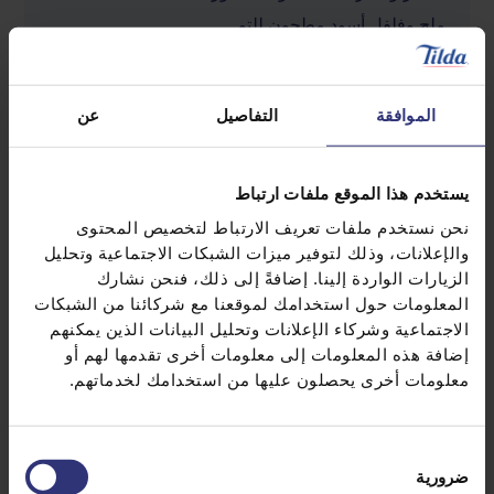
ملح وفلفل أسود مطحون للتو
شرائح ليمون للتزيين
الموافقة
التفاصيل
عن
يستخدم هذا الموقع ملفات ارتباط
نحن نستخدم ملفات تعريف الارتباط لتخصيص المحتوى
والإعلانات، وذلك لتوفير ميزات الشبكات الاجتماعية وتحليل
الزيارات الواردة إلينا. إضافةً إلى ذلك، فنحن نشارك
المعلومات حول استخدامك لموقعنا مع شركائنا من الشبكات
اكتشاف وصفات مماثلة
الاجتماعية وشركاء الإعلانات وتحليل البيانات الذين يمكنهم
إضافة هذه المعلومات إلى معلومات أخرى تقدمها لهم أو
معلومات أخرى يحصلون عليها من استخدامك لخدماتهم.
الفلفل الحار
المكسرات
اختيار
دجاج
عشاء
ضرورية
الموافقة