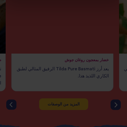
خضار بمعجون روغان جوش
طر
التي
يعد أرز Tilda Pure Basmati الرفيق المثالي لطبق
الكاري اللذيذ هذا.
ا
المزيد من الوصفات