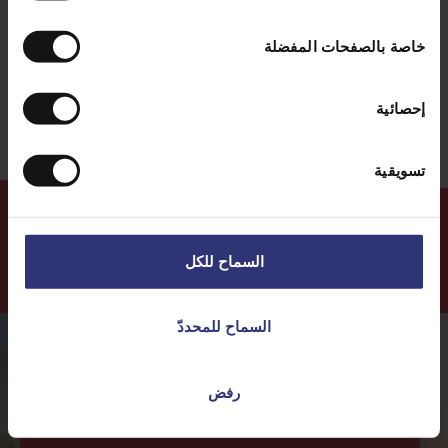
كاري
من 0 إلى 30 دقيقة
خاصة بالصفحات المفضلة
سهل
إحصائية
تسويقية
السماح للكل
المزيد من
الوصفات
السماح للمحددّ
رفض