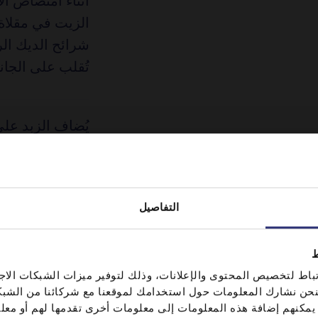
أثناء امتصاص ال
الزيت في مقلاة
شرائح الديك الر
تُقلب على الجان
يُضاف الزبد عل
دقائق أخرى قبل أ
دقيقتين.
التفاصيل
يتم تقليب الأرز
باستخدام شوكة ق
ط
It looks like your language preference is USA.
الأطباق وتوضع ف
اط لتخصيص المحتوى والإعلانات، وذلك لتوفير ميزات الشبكات الاجت
، فنحن نشارك المعلومات حول استخدامك لموقعنا مع شركائنا من الشب
بنبات البقدونس.
ين يمكنهم إضافة هذه المعلومات إلى معلومات أخرى تقدمها لهم أو م