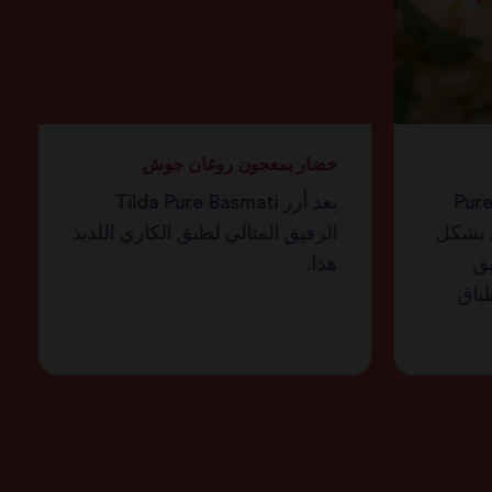
خضار بمعجون روغان جوش
Pure B
يعد أرز Tilda Pure Basmati
ى بشكل
الرفيق المثالي لطبق الكاري اللذيذ
يق
هذا.
طباق