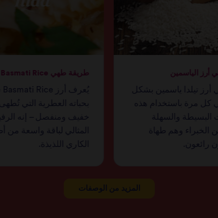
 أرز الياسمين
طريقة طهي Basmati Rice
أرز تيلدا ياسمين بشكل
يُعرف أرز asmati Rice
 كل مرة باستخدام هذه
بحباته العطرية التي تُطه
ت البسيطة والسهلة
خفيف ومنفصل – إنه الرف
من الخبراء وهم طهاة
المثالي لباقة واسعة من أ
ن رائعون.
الكاري اللذيذة.
المزيد من الوصفات