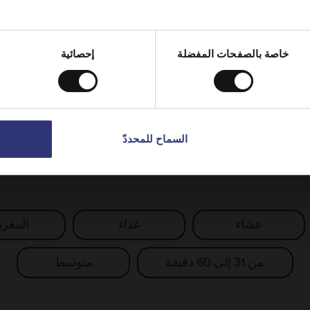
USA
Switch to
الإمارات العربية المتحدة
y on
خاصة بالصفحات المفضلة
إحصائية
مشاركة هذه الوصفة
السماح للمحددّ
اكتشاف وصفات مماثلة
عشاء
غداء
المغرب
من 31 إلى 60 دقيقة
متوسط