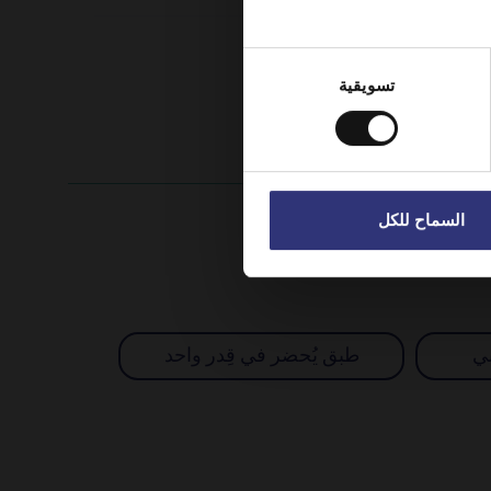
Sta
تسويقية
السماح للكل
ي
طبق يُحضر في قِدر واحد