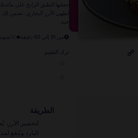
جعلتها الطبق الرابح على مائدتك
لطهي الأرز البخاري، تضمن لك ط
حبة.
من 31 إلى 60 دقيقة
متو
ترك التقييم
1
2
star
3
star
review
4
الطريقة
star
review
لتحضير الأرز، يُ
5
star
review