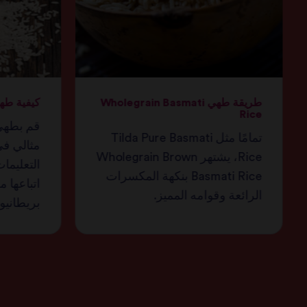
طريقة طهي Wholegrain Basmati
كيفية طهي
Rice
قم بطهي 
تمامًا مثل Tilda Pure Basmati
مثالي في
Rice، يشتهر Wholegrain Brown
التعليما
Basmati Rice بنكهة المكسرات
اتباعها 
الرائعة وقوامه المميز.
بريطانيو