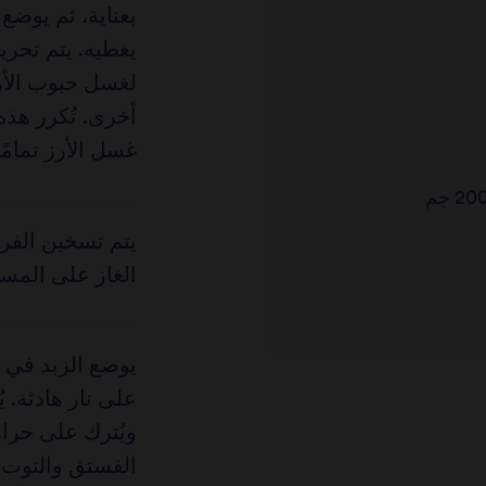
star
review
بعناية، ثم يوضع 
review
يغطيه. يتم تحري
لغسل حبوب الأرز
أخرى. تُكرر هذه
غسل الأرز تمامًا
الغاز على المستو
يوضع الزبد في م
على نار هادئة. 
ويُترك على حرار
الفستق والتوت ا