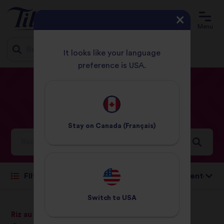
Menu
It looks like your language
preference is USA.
Jump
ACCUEIL
RECETTES
CREVETTES
to
content
Crevettes
Recettes
Stay on
Canada (Français)
Idées et inspirations pour un monde plein de saveurs
Trier par:
Filtre
Switch to
USA
Riz au Jasmin
Riz au Jasmin