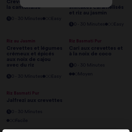
Crevettes et œufs à
Champignons
la cantonaise
shiitakes caramélisés
et riz au jasmin
0 - 30 Minutes
Easy
0 - 30 Minutes
Easy
Riz au Jasmin
Riz Basmati Pur
Crevettes et légumes
Cari aux crevettes et
crémeux et épicés
à la noix de coco
aux noix de cajou
avec du riz
0 - 30 Minutes
Moyen
0 - 30 Minutes
Easy
Riz Basmati Pur
Jalfrezi aux crevettes
0 - 30 Minutes
Facile