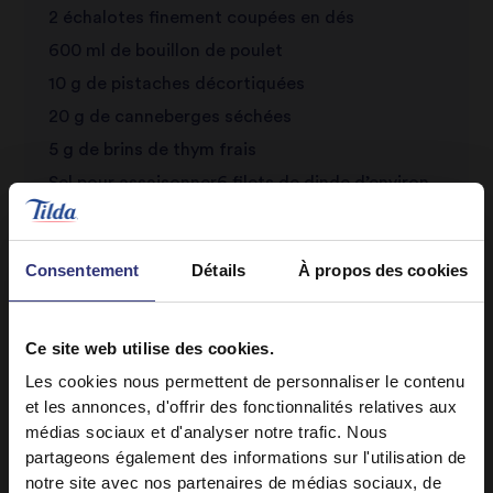
2 échalotes finement coupées en dés
600 ml de bouillon de poulet
10 g de pistaches décortiquées
20 g de canneberges séchées
5 g de brins de thym frais
Sel pour assaisonner6 filets de dinde d’environ
200 g chacun
Huile de colza
Consentement
Détails
À propos des cookies
1 noix de beurrePersil, cresson
Ce site web utilise des cookies.
Les cookies nous permettent de personnaliser le contenu
et les annonces, d'offrir des fonctionnalités relatives aux
médias sociaux et d'analyser notre trafic. Nous
partageons également des informations sur l'utilisation de
notre site avec nos partenaires de médias sociaux, de