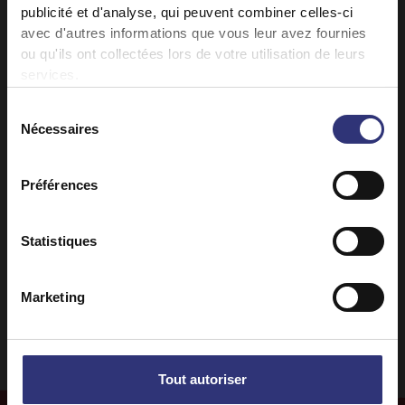
publicité et d'analyse, qui peuvent combiner celles-ci
Découvrez des recettes similaires
avec d'autres informations que vous leur avez fournies
ou qu'ils ont collectées lors de votre utilisation de leurs
services.
Dinde
Fruits
Sélection
Nécessaires
du
Noix
Repas du midi
consentement
Préférences
Repas du soir
Britanique
Statistiques
Recette dans un seul plat
31 à 60 minutes
Moyen
Marketing
Tout autoriser