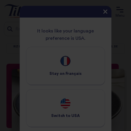
Menu
It looks like your language
preference is USA.
ACCUEIL
RECETTES
Jump
RIZ BASMATI ACCOMPAGNÉ DE DINDE, DE PISTACHES, DE CANNEBERGES, DE
PERSIL ET DE THYM
to
content
Stay on
Français
Switch to
USA