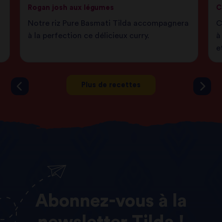
Rogan josh aux légumes
C
Notre riz Pure Basmati Tilda accompagnera
C
à la perfection ce délicieux curry.
à
e
Plus de recettes
Abonnez-vous
à
la