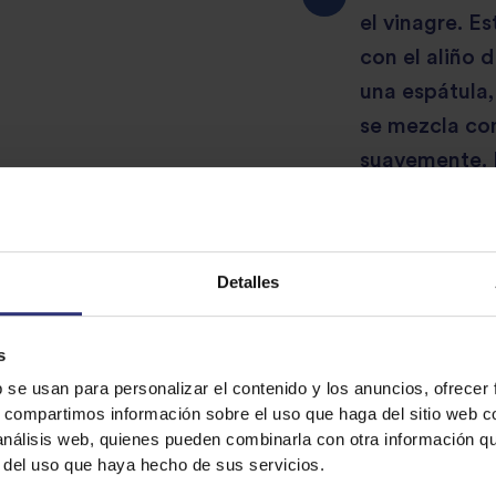
el vinagre. Es
con el aliño 
una espátula,
se mezcla con
suavemente. 
húmedo.
Detalles
Lamina muy fi
dentro el acei
s
cortada en ar
b se usan para personalizar el contenido y los anuncios, ofrecer
obtengas lámi
s, compartimos información sobre el uso que haga del sitio web 
absorbente.
 análisis web, quienes pueden combinarla con otra información q
r del uso que haya hecho de sus servicios.