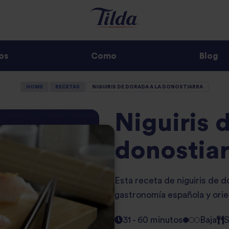
os
Como
Blog
HOME
RECETAS
NIGUIRIS DE DORADA A LA DONOSTIARRA
Niguiris 
donostiar
Esta receta de niguiris de d
gastronomía española y orie
31 - 60 minutos
Baja
S