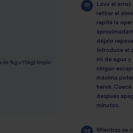
Lava el arroz
retirar el al
repite la ope
aproximadamen
déjalo reposa
Introduce el 
ml de agua y 
de 1kg o 1’5kg) limpio
ningún escape
máxima poten
hervir. Cuece
después apaga
minutos.
Mientras se co