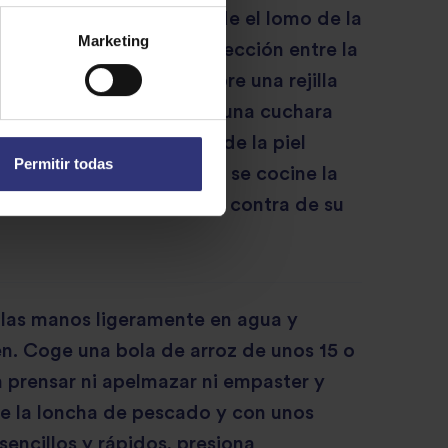
un cuchillo afilado, divde el lomo de la
Marketing
, despreciando la intersección entre la
l otro lomo. Colócala sobre una rejilla
l aceite al máximo y con una cuchara
de pescado por la parte de la piel
Permitir todas
 par de veces hasta que se cocine la
inas lonchas de pescado a contra de su
as manos ligeramente en agua y
en. Coge una bola de arroz de unos 15 o
 prensar ni apelmazar ni empaster y
re la loncha de pescado y con unos
encillos y rápidos, presiona