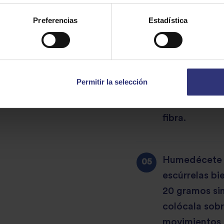
Con ayuda de 
Preferencias
Estadística
dorada en dos
ventresca y e
calentando e
moja el lomo 
Permitir la selección
descamada un
piel. Corta f
fibra.
Humedécete l
escúrrelas bi
20 gramos sin
colócala sob
movimientos s