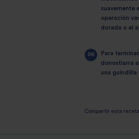
suavemente el
operación var
dorada o el a
Para terminar
donostiarra s
una guindilla
Compartir esta recet