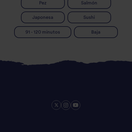
Pez
Salmón
Japonesa
Sushi
91 - 120 minutos
Baja