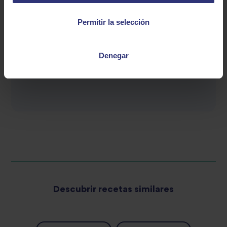
10 g de ikura (huevas de salmón)
Permitir la selección
1 cebolleta fina
1 cucharadita de yuzu no kawa (piel de yuzu en
Denegar
polvo)
20 g de salsa de soja
Descubrir recetas similares