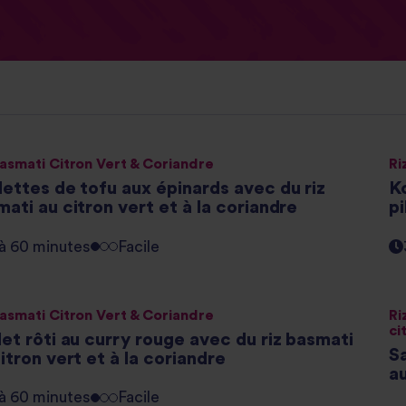
Basmati Citron Vert & Coriandre
Ri
ettes de tofu aux épinards avec du riz
K
ati au citron vert et à la coriandre
pi
 à 60 minutes
Facile
Basmati Citron Vert & Coriandre
Ri
ci
et rôti au curry rouge avec du riz basmati
S
itron vert et à la coriandre
au
 à 60 minutes
Facile