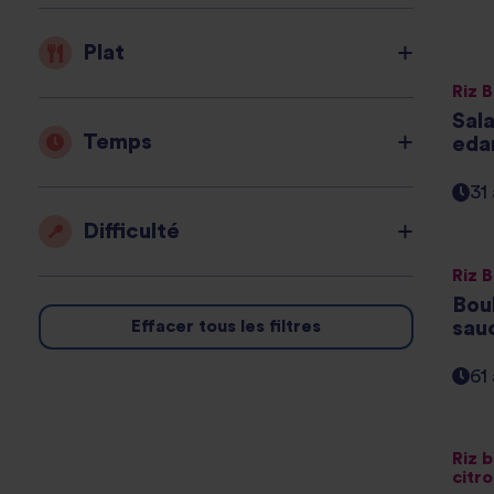
Plat
Riz 
Sala
Temps
ed
31
Difficulté
Riz 
Bou
sau
Effacer tous les filtres
61
Riz b
citro