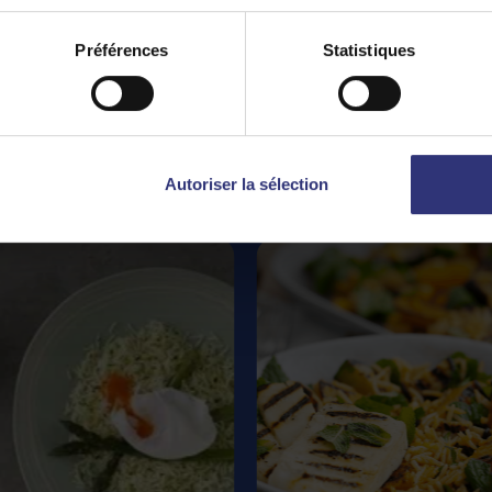
Préférences
Statistiques
Recettes
phares
Autoriser la sélection