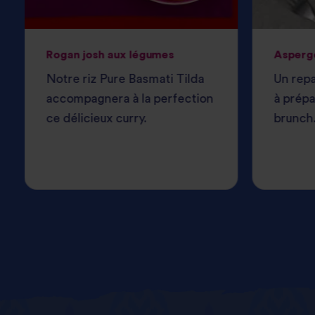
Rogan josh aux légumes
Asperg
Notre riz Pure Basmati Tilda
Un repa
accompagnera à la perfection
à prépa
ce délicieux curry.
brunch