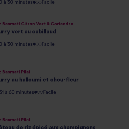
0 à 30 minutes
Facile
z Basmati Citron Vert & Coriandre
rry vert au cabillaud
0 à 30 minutes
Facile
z Basmati Pilaf
rry au halloumi et chou-fleur
31 à 60 minutes
Facile
z Basmati Pilaf
âteau de riz épicé aux champignons