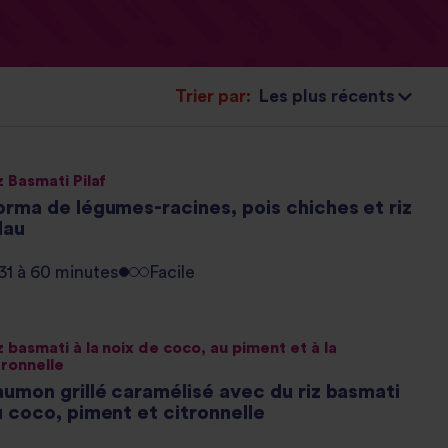
Trier par:
z Basmati Pilaf
orma de légumes-racines, pois chiches et riz
lau
31 à 60 minutes
Facile
z basmati à la noix de coco, au piment et à la
tronnelle
aumon grillé caramélisé avec du riz basmati
 coco, piment et citronnelle