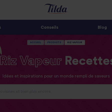
s
Conseils
Blog
ACCUEIL
PRODUITS
RIZ VAPEUR
Riz
Vapeur
Recette
Idées et inspirations pour un monde rempli de saveurs