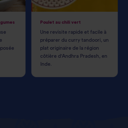
légumes
Poulet au chili vert
use
Une revisite rapide et facile à
e
préparer du curry tandoori, un
oposée
plat originaire de la région
côtière d'Andhra Pradesh, en
Inde.