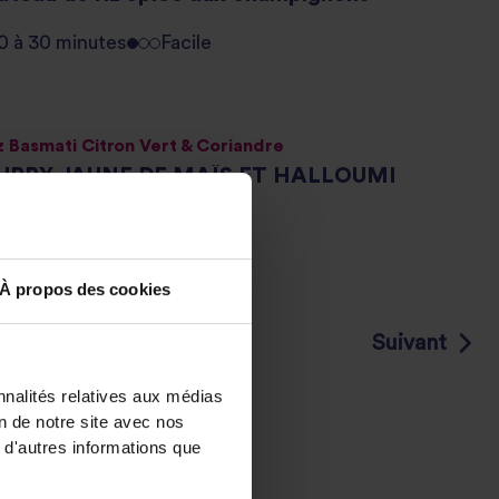
0 à 30 minutes
Facile
z Basmati Citron Vert & Coriandre
URRY JAUNE DE MAÏS ET HALLOUMI
RILLÉ
0 à 30 minutes
Facile
À propos des cookies
Suivant
2
nnalités relatives aux médias
on de notre site avec nos
 d'autres informations que