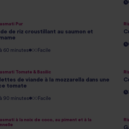
Basmati Pur
Ri
de de riz croustillant au saumon et
Cu
amame
 à 60 minutes
Facile
Basmati Tomate & Basilic
Ri
lettes de viande à la mozzarella dans une
Cu
ce tomate
 à 90 minutes
Facile
asmati à la noix de coco, au piment et à la
Ri
nnelle
G