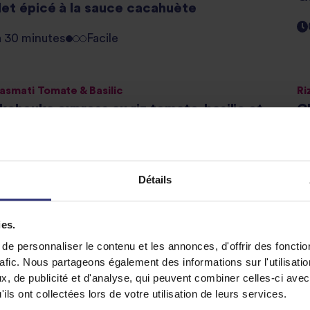
let épicé à la sauce cacahuète
à 30 minutes
Facile
Basmati Tomate & Basilic
Ri
kchouka express au riz tomate-basilic et
C
nards
G
à 30 minutes
Facile
Détails
écédent
1
ies.
e personnaliser le contenu et les annonces, d'offrir des fonctio
rafic. Nous partageons également des informations sur l'utilisati
, de publicité et d'analyse, qui peuvent combiner celles-ci avec
ils ont collectées lors de votre utilisation de leurs services.