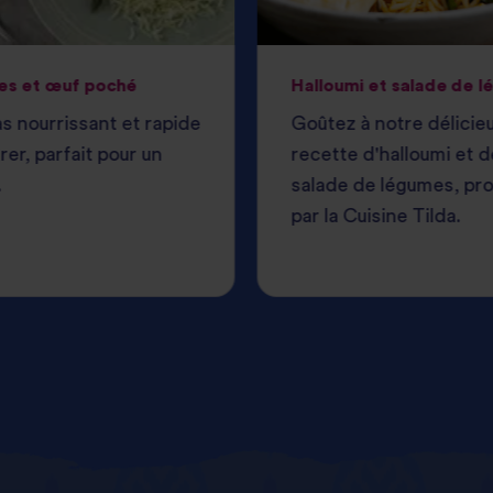
es et œuf poché
Halloumi et salade de 
s nourrissant et rapide
Goûtez à notre délicie
rer, parfait pour un
recette d'halloumi et d
.
salade de légumes, pr
par la Cuisine Tilda.