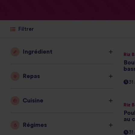
Filtrer
Ingrédient
Riz 
Boul
basm
Repas
31
Cuisine
Riz 
Poul
au c
Régimes
31