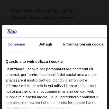
60g Tilda Pure Basmati (già cotto)
3 datteri Medjoul tagliati a pezzetti
½ cucchiaino di estratto di vaniglia
½ cucchiaino di acqua di rose
1 cucchiaio di miele
Consenso
Dettagli
Informazioni sui cookie
1 tazza e ⅟₄ di latte intero
Miele grezzo (facoltativo)
Questo sito web utilizza i cookie
Banane (facoltativo)
Utilizziamo i cookie per personalizzare contenuti ed
Fragole (facoltativo)
annunci, per fornire funzionalità dei social media e per
Frutta secca (facoltativo)
analizzare il nostro traffico. Condividiamo inoltre
informazioni sul modo in cui utilizzi il nostro sito con i
nostri partner che si occupano di analisi dei dati web,
pubblicità e social media, i quali potrebbero combinarle
con altre informazioni che hai fornito loro o che hanno
raccolto dal tuo utilizzo dei loro servizi.