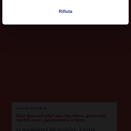
Rifiuta
Pure Basmati Rice
Riso basmati pilaf con tacchino, pistacchi,
mirtilli rossi, prezzemolo e timo
La morbidezza del tacchino, il gusto