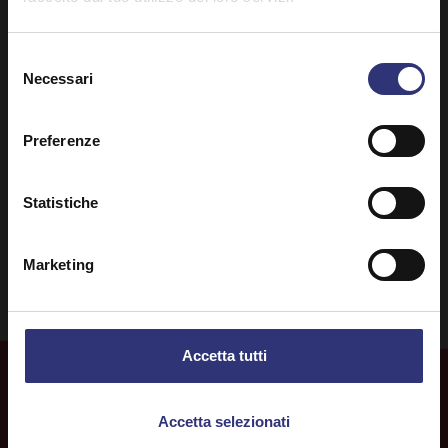
Selezione
Necessari
del
Scopri ricette simili
consenso
Preferenze
Colazione
0-30 minuti
Statistiche
Difficoltà bassa
Marketing
Accetta tutti
Accetta selezionati
Altre
ricette