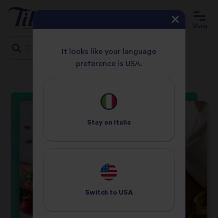
Menu
It looks like your language
preference is USA.
PAGINA INIZIALE
RICETTA
PORRIDGE DI RISO
Jump
to
content
Stay on
Italia
Switch to
USA