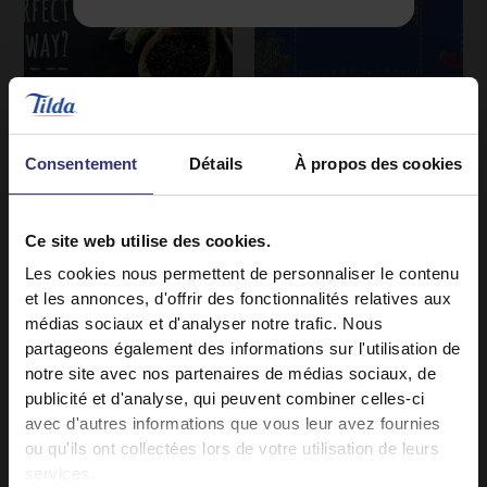
10 Avril 2021
08 Avril 2021
Consentement
Détails
À propos des cookies
Un curry peut-il être
Conseils pour une vie
bon pour la santé?
positive
Nous avons
Conseils et astuces
Ce site web utilise des cookies.
rassemblé pour vous
pour une vie positive
Les cookies nous permettent de personnaliser le contenu
quelques recettes de
et les annonces, d'offrir des fonctionnalités relatives aux
remplacement
médias sociaux et d'analyser notre trafic. Nous
savoureuses qui
partageons également des informations sur l'utilisation de
peuvent être
notre site avec nos partenaires de médias sociaux, de
préparées aussi
publicité et d'analyse, qui peuvent combiner celles-ci
rapidement qu'un
avec d'autres informations que vous leur avez fournies
repas livré à
ou qu'ils ont collectées lors de votre utilisation de leurs
services.
domicile.