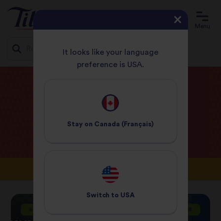
Menu
It looks like your language
preference is USA.
Jump
ACCUEIL
BLOGUE
to
content
Tilda
Blogue
Stay on
Canada (Français)
Switch to
USA
SANTÉ ET DIÉTÉTIQUE
SANTÉ ET DIÉTÉTIQUE