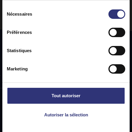
Sélection
Nécessaires
du
consentement
Préférences
Statistiques
Marketing
Abonnez-vous
à
notre
bulletin
Tilda!
Tout autoriser
Nous nous engageons à traiter vos coordonnées avec
respect et à ne pas vendre ou transmettre de données à des
Autoriser la sélection
tiers. Toutes les communications par courriel proviendront de
nous, à Tilda.