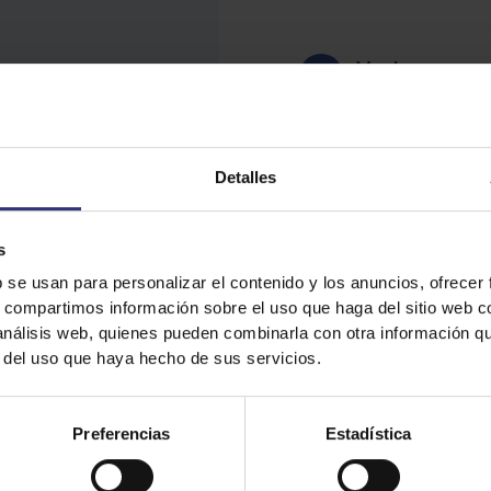
Vuelve a coc
Sofríe la ceb
Detalles
aceite.
s
b se usan para personalizar el contenido y los anuncios, ofrecer
Añade una pun
s, compartimos información sobre el uso que haga del sitio web 
Cuando esté 
 análisis web, quienes pueden combinarla con otra información q
ligeramente y
r del uso que haya hecho de sus servicios.
con un dedo d
Preferencias
Estadística
Ve comproban