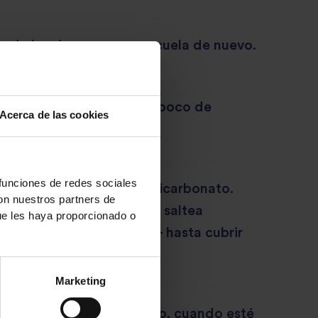
er de la misma manera y cuela de nuevo.
olla picada y el ajo en un poco de
Acerca de las cookies
 funciones de redes sociales
tita de un cuchillo de bicarbonato.
con nuestros partners de
pochado, añade el arroz, saltea
ue les haya proporcionado o
 añade caldo – caliente – hasta cubrir
e caldo sobre el arroz.
Marketing
do poco a poco el punto, cuando esté