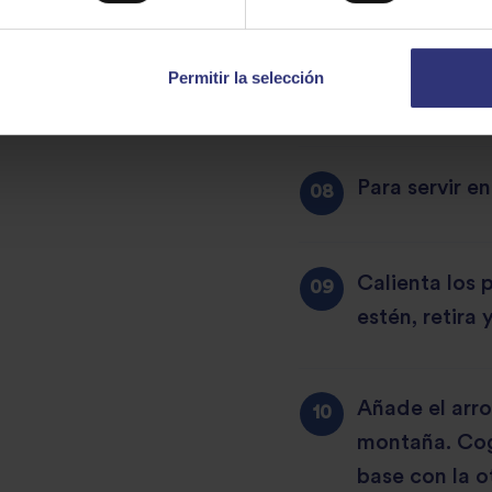
prácticamente
añade el par
Permitir la selección
cremosa y un
Para servir en
Calienta los 
estén, retira 
Añade el arr
montaña. Cog
base con la o