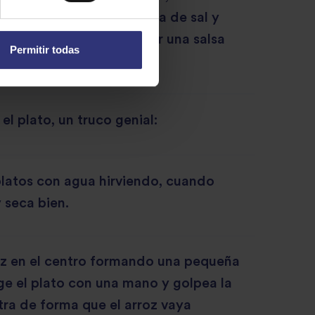
 hecho , prueba, rectifica de sal y
mesano. Tiene que quedar una salsa
Permitir todas
tuosa.
 el plato, un truco genial:
platos con agua hirviendo, cuando
y seca bien.
oz en el centro formando una pequeña
e el plato con una mano y golpea la
tra de forma que el arroz vaya