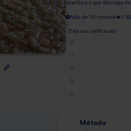
interfiera o que distraiga d
Más de 120 minutos
B
Deja una calificación
1
2
star
3
star
review
4
star
review
5
star
review
star
review
Método
review