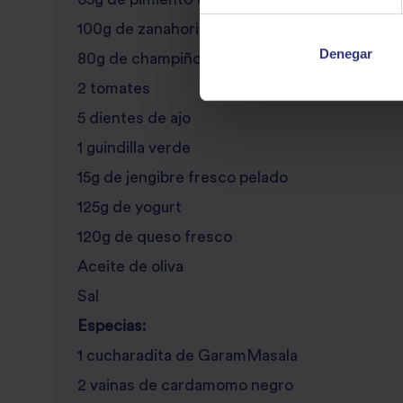
100g de zanahorias peladas
Denegar
80g de champiñones
2 tomates
5 dientes de ajo
1 guindilla verde
15g de jengibre fresco pelado
125g de yogurt
120g de queso fresco
Aceite de oliva
Sal
Especias:
1 cucharadita de GaramMasala
2 vainas de cardamomo negro