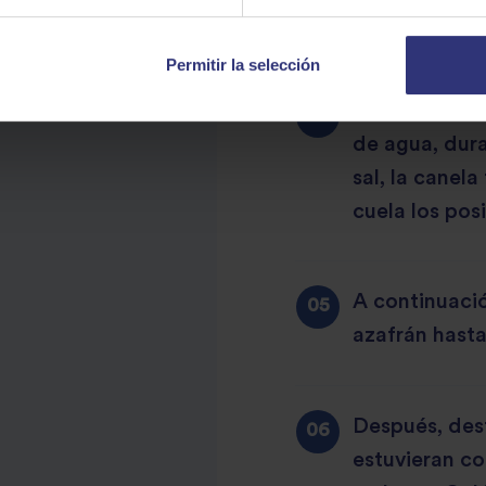
tápalo y coci
Permitir la selección
Mientras tant
de agua, dura
sal, la canela
cuela los pos
A continuació
azafrán hasta
Después, dest
estuvieran c