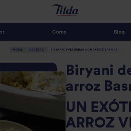
os
Como
Blog
HOME
RECETAS
BIRYANI DE VERDURAS CON ARROZ BASMATI
Biryani d
arroz Bas
UN EXÓT
ARROZ V