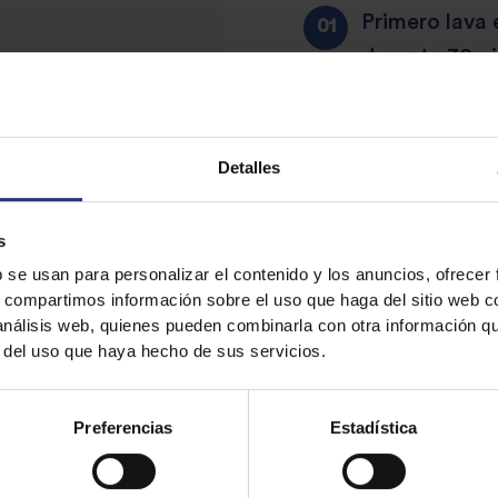
Primero lava 
4
star
review
durante 30mi
5
star
review
star
review
Después, en un
Detalles
review
hasta hacerla
s
b se usan para personalizar el contenido y los anuncios, ofrecer
En una cazuel
s, compartimos información sobre el uso que haga del sitio web 
muy gruesas p
 análisis web, quienes pueden combinarla con otra información q
5 cucharadas 
r del uso que haya hecho de sus servicios.
jengibre muy 
media, evita
Preferencias
Estadística
Añade la guin
rehoga todo y