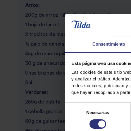
Arroz:
200g de arroz Tilda-Sundari Basmati
1 hoja de laurel
2 trocitos de macis
Consentimiento
½ palo de canela
45g de mantequilla
Esta página web usa cookie
30 g de anacardos tostados
Las cookies de este sitio we
Unas briznas de azafrán
y analizar el tráfico. Ademá
Sal
redes sociales, publicidad y
que hayan recopilado a parti
Verduras:
250g de patata
Selección
1 cebolla grande
Necesarias
de
consentimiento
60g de guisantes congelados
65g de pimiento verde