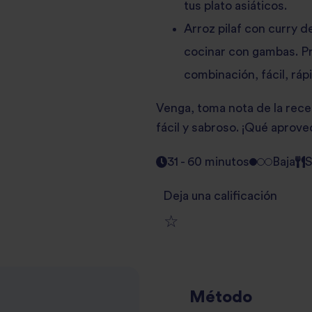
tus plato asiáticos.
Arroz pilaf con curry 
cocinar con gambas. P
combinación, fácil, rápi
Venga, toma nota de la recet
fácil y sabroso. ¡Qué aprove
31 - 60 minutos
Baja
S
Deja una calificación
1
2
star
Método
3
star
review