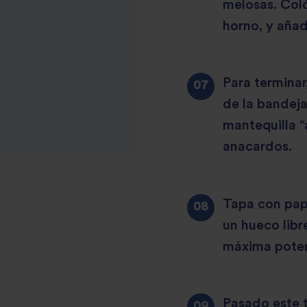
melosas. Col
horno, y añad
Para terminar
de la bandeja
mantequilla “
anacardos.
Tapa con pape
un hueco libr
máxima poten
Pasado este t