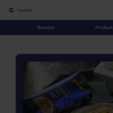
España
Recetas
Product
Jump
to
content