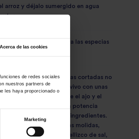
el arroz y déjalo sumergido en agua
nutos.
 molinillo de café, tritura las especias
Acerca de las cookies
s polvo y resérvalas.
 funciones de redes sociales
a amplia, dora las verduras cortadas no
con nuestros partners de
ero irregulares, a fuego vivo con unas
ue les haya proporcionado o
de aceite de oliva. Añade el ajo y el
picados y baja el fuego a potencia
ndo que se quemen éstos ingredientes.
Marketing
dilla picada y las especias molidas,
 agrega el yogurt y un pellizco de sal,