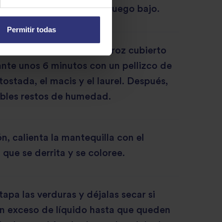
na durante 15 minutos a fuego bajo.
Permitir todas
o, en un cazo cuece el arroz cubierto
nte unos 6 minutos con un pellizco de
 tostada, el macis y el laurel. Después,
ibles restos de humedad.
n, calienta la mantequilla con el
 que se derrita y se coloree.
apa las verduras y déjalas secar si
on exceso de líquido hasta que queden