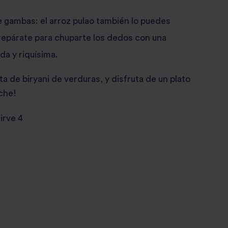
de gambas:
el arroz pulao también lo puedes
repárate para chuparte los dedos con una
da y riquísima.
a de biryani de verduras, y disfruta de un plato
che!
irve 4