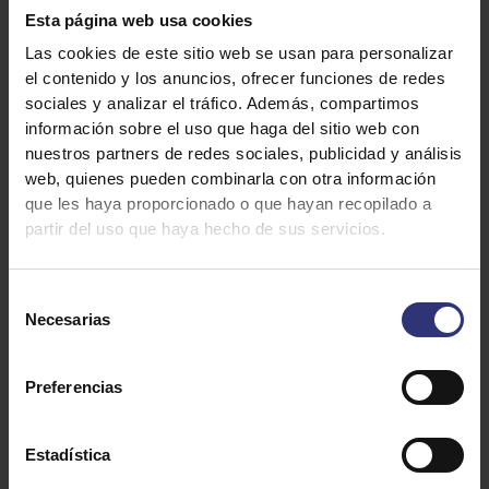
Deja una calificación
Esta página web usa cookies
Las cookies de este sitio web se usan para personalizar
Imprimir Receta
1
el contenido y los anuncios, ofrecer funciones de redes
sociales y analizar el tráfico. Además, compartimos
2
star
información sobre el uso que haga del sitio web con
nuestros partners de redes sociales, publicidad y análisis
3
star
review
web, quienes pueden combinarla con otra información
que les haya proporcionado o que hayan recopilado a
4
star
review
partir del uso que haya hecho de sus servicios.
Método
Ingredientes
5
star
review
Selección
star
review
Necesarias
de
consentimiento
400g de arroz Sundãri Thai
review
2 cucharadas de jengibre picado
Preferencias
1 vaina de lemongrass
20 hojas de albahaca grande
Estadística
1 cucharada de coco rallado