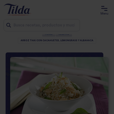
Menu
HOME
RECETAS
Jump
ARROZ THAI CON CACAHUETES, LEMONGRASS Y ALBAHACA
to
content