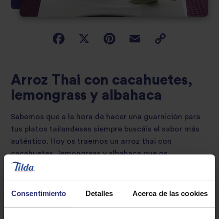
Arroz Thai con cacahuetes,
lemongrass y albahaca
Sabemos que a la hora de hacer una guarnición para
tus platos tailandeses siempre buscáis el sabor más
auténtico. Hoy os traemos un arroz thai con
cacahuetes, lemongrass y albahaca que os
transportarán a nuestro país solo con su sabor. ¿Nos
acompañáis?
Consentimiento
Detalles
Acerca de las cookies
31 - 60 minutos
Baja