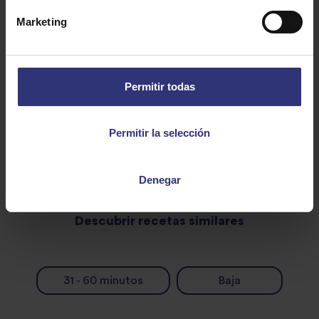
6 cucharadas de aceite de guindilla
Marketing
70g de cacahuetes pelados sin tostar ni freír
Sal
Permitir todas
Permitir la selección
Denegar
Descubrir recetas similares
31 - 60 minutos
Baja