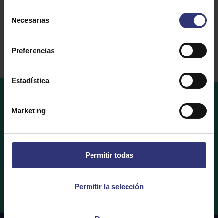
Arroz seco
Selección
Necesarias
de
consentimiento
Preferencias
Estadística
Marketing
Dónde
comprar
¿Te gustaría comprar Tilda Rice? Descubre qué
minoristas tienen tus productos Tilda Rice favoritos a
Permitir todas
continuación.
Permitir la selección
Dónde comprar