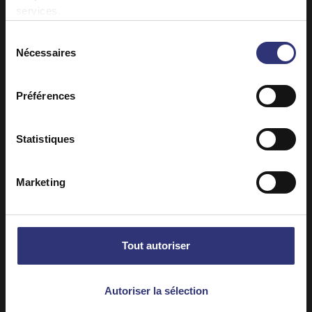
Nous avons commencé un partenariat avec
services.
le Programme alimentaire mondial des
Sélection
Nations Unies. Dans ce cadre, pour chaque
Nécessaires
du
paquet de riz Pure Basmati Tilda acheté,
consentement
nous faisons don d'au moins un repas
nutritif à des nouvelles mamans et femmes
Préférences
enceintes. Ce partenariat à long terme
établi entre Tilda et le Programme
Statistiques
alimentaire mondial a permis d'offrir
jusqu'à présent 5,8 MILLIONS de repas
nutritifs à des mères dans le besoin.
Marketing
Tout autoriser
Autoriser la sélection