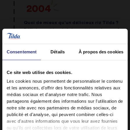
2004
Quoi de mieux qu'un délicieux riz Tilda ?
Délicieux et inspiré des cuisines du monde
entier, le riz Tilda se prépare facilement et
en deux minutes seulement ! En 2010, nous
avons ouvert un site de production à
Consentement
Détails
À propos des cookies
Rainham, où nous produisons nos très
populaires gammes de riz vapeur,
Ce site web utilise des cookies.
Super Grains et pour les enfants.
Les cookies nous permettent de personnaliser le contenu
et les annonces, d'offrir des fonctionnalités relatives aux
médias sociaux et d'analyser notre trafic. Nous
partageons également des informations sur l'utilisation de
notre site avec nos partenaires de médias sociaux, de
publicité et d'analyse, qui peuvent combiner celles-ci
2012
avec d'autres informations que vous leur avez fournies
ou qu'ils ont collectées lors de votre utilisation de leurs