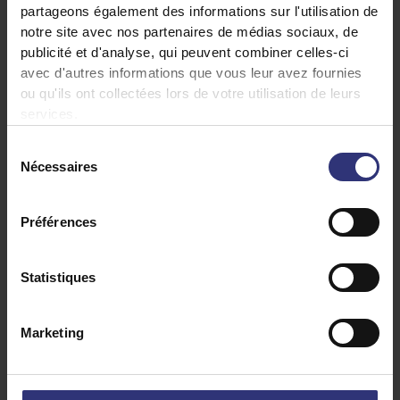
partageons également des informations sur l'utilisation de
notre site avec nos partenaires de médias sociaux, de
Pour le pesto de cresson et d’épinards:
publicité et d'analyse, qui peuvent combiner celles-ci
6 c. à soupe d’huile de son de riz
avec d'autres informations que vous leur avez fournies
ou qu'ils ont collectées lors de votre utilisation de leurs
1 ½ tasse de jeunes épinards
services.
3/4 tasse de cresson
Sélection
1 gousse d’ail, écrasée
Nécessaires
du
1/3 tasse d’amandes effilées
consentement
1 1/4 c. à soupe de graines mélangées, telles
Préférences
que tournesol, sésame et citrouille
Le jus de 2 citrons
Statistiques
Sel et poivre noir fraîchement moulu
Marketing