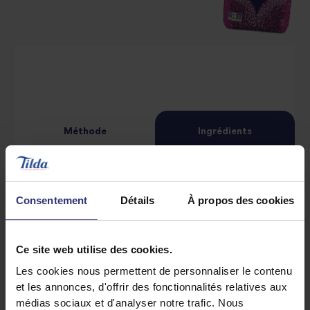
Méthode
Ingrédients
1/2 tasse de riz basmati brun à grains entiers
Consentement
Détails
À propos des cookies
Tilda
1 c. à soupe d’huile de son de riz
Ce site web utilise des cookies.
2 filets de saumon
Les cookies nous permettent de personnaliser le contenu
6 tomates cerises, coupées en deux
et les annonces, d'offrir des fonctionnalités relatives aux
médias sociaux et d'analyser notre trafic. Nous
2 grosses poignées de jeunes épinards