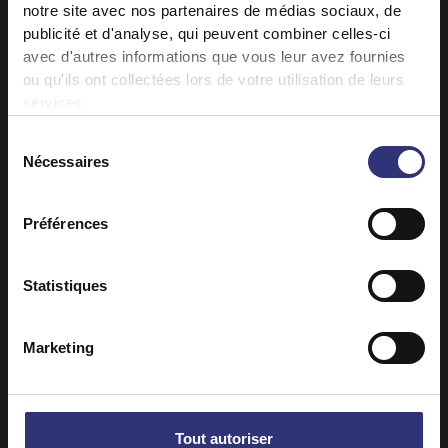
notre site avec nos partenaires de médias sociaux, de
publicité et d'analyse, qui peuvent combiner celles-ci
avec d'autres informations que vous leur avez fournies
ou qu'ils ont collectées lors de votre utilisation de leurs
services.
Sélection
Nécessaires
du
consentement
Préférences
OÙ ACHETER
OÙ ACHETER
Statistiques
Grand Riz Basmati A
Riz Basmati Pur
Riz Sec
Grain Extra Long
Marketing
Riz Sec
Tout autoriser