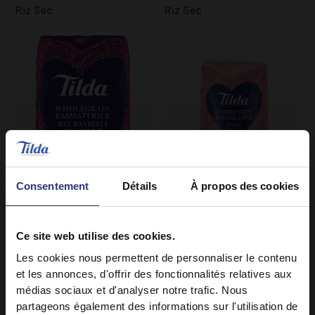
Riz Sec
Riz Sec
Consentement
Détails
À propos des cookies
OÙ ACHETER
OÙ ACHETER
Ce site web utilise des cookies.
Riz Basmati À Grains
Riz Collant
Les cookies nous permettent de personnaliser le contenu
Riz Sec
Entiers
et les annonces, d'offrir des fonctionnalités relatives aux
médias sociaux et d'analyser notre trafic. Nous
Riz Sec
partageons également des informations sur l'utilisation de