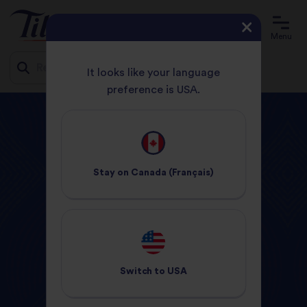
Menu
It looks like your language
preference is USA.
Jump
ACCUEIL
PRODUIT
RIZ SEC
to
content
Tilda
Produits
Stay on
Canada (Français)
Switch to
USA
Riz a la Vapeur
Riz Sec