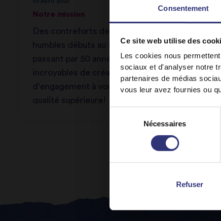
10 Avril 2021
Consentement
Notre mission
Des contreforts de l'Himalaya aux
Ce site web utilise des cook
humbles débuts au Royaume-Uni, en
Les cookies nous permettent d
passant par 50 années incroyables
sociaux et d'analyser notre t
incroyables de création, de partage et
partenaires de médias sociaux
d'engagement à vous offrir un riz de
vous leur avez fournies ou qu'
qualité supérieure!
Sélection
Sta
Nécessaires
du
consentement
Refuser