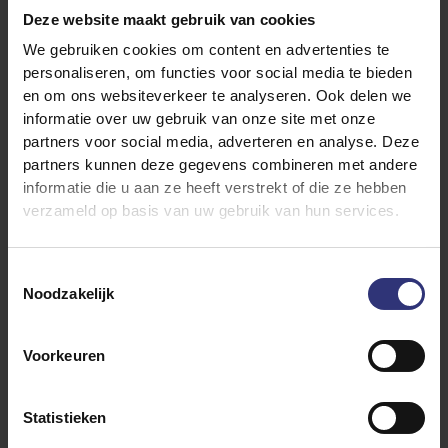
Deze website maakt gebruik van cookies
We gebruiken cookies om content en advertenties te
2. Pho met gebarbecued lam
personaliseren, om functies voor social media te bieden
en om ons websiteverkeer te analyseren. Ook delen we
Deze
geurige pho
combineert langzaam getrokken
informatie over uw gebruik van onze site met onze
bouillon met malse, gegrilde stukjes lamsvlees. De
partners voor social media, adverteren en analyse. Deze
partners kunnen deze gegevens combineren met andere
jasmijnrijst maakt het net even anders dan de
informatie die u aan ze heeft verstrekt of die ze hebben
klassieke noedelvariant. Frisse kruiden, taugé en
verzameld op basis van uw gebruik van hun services.
limoen zorgen voor een knapperige en frisse
tegenhanger. Perfect als je zin hebt in comfortfood
met een Aziatisch tintje.
Toestemmingsselectie
Noodzakelijk
3. Snelle paella
Voorkeuren
Een
snelle paella
boordevol smaak, met sappige
garnalen, chorizo en malse kip. De geurige
Statistieken
basmatirijst neemt de bouillon en specerijen goed op,