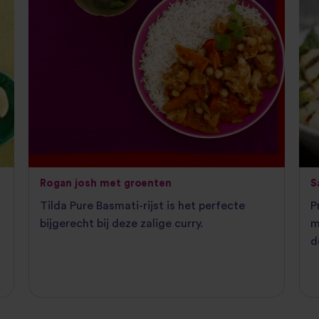
Rogan josh met groenten
S
Tilda Pure Basmati-rijst is het perfecte
P
bijgerecht bij deze zalige curry.
m
d