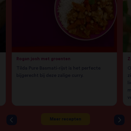
Rogan josh met groenten
Z
Tilda Pure Basmati-rijst is het perfecte
O
bijgerecht bij deze zalige curry.
z
l
m
v
Meer recepten