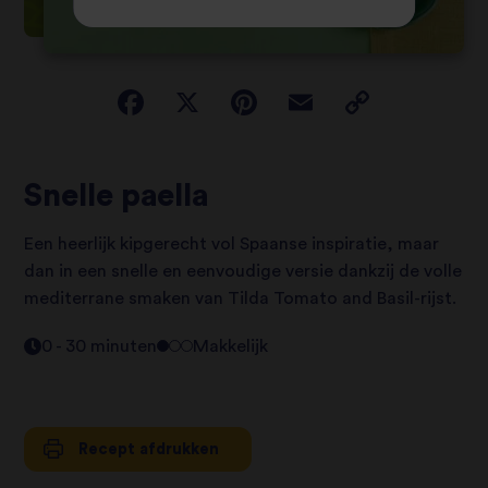
Snelle paella
Een heerlijk kipgerecht vol Spaanse inspiratie, maar
dan in een snelle en eenvoudige versie dankzij de volle
mediterrane smaken van Tilda Tomato and Basil-rijst.
0 - 30 minuten
Makkelijk
Recept afdrukken