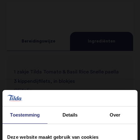
Bereidingswijze
Ingrediënten
1 zakje Tilda Tomato & Basil Rice Snelle paella
3 kippendijfilets, in blokjes
Olijfolie
1 ui, gesnipperd
1/2 tl gerookte-paprikapoeder
Toestemming
Details
Over
250 ml kippenbouillon
1 takje rozemarijn
Deze website maakt gebruik van cookies
100 g garnalen