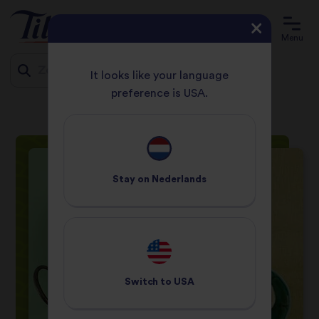
Menu
It looks like your language
preference is USA.
HOME
RECEPTEN
SNELLE PAELLA
Jump
to
content
Stay on
Nederlands
Switch to
USA