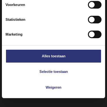
Voorkeuren
Statistieken
Vergelijkbare recepten ontdekken
Marketing
Groenten
Avondeten
Alles toestaan
Indiaas
Curry
31 - 60 minuten
Makkelijk
Selectie toestaan
Vegetarisch
Weigeren