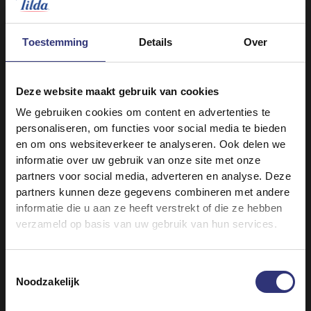
150 g kleine wortels, gehalveerd
2 el olie
Toestemming
Details
Over
1 ui, gesnipperd
1 teen knoflook, geperst
1 duimgroot stuk gember, geraspt
Deze website maakt gebruik van cookies
3 el rogan josh-pasta (vegan indien gewenst)
We gebruiken cookies om content en advertenties te
1/2 tl geroosterd zwart uienzaad
personaliseren, om functies voor social media te bieden
en om ons websiteverkeer te analyseren. Ook delen we
Blik tomatenblokjes (à 200 g)
informatie over uw gebruik van onze site met onze
200 ml water
partners voor social media, adverteren en analyse. Deze
100 g kikkererwten, uitgelekt
partners kunnen deze gegevens combineren met andere
informatie die u aan ze heeft verstrekt of die ze hebben
1 grote tomaat, in kwarten
verzameld op basis van uw gebruik van hun services.
Zout en zwarte peper naar smaak
Toestemmingsselectie
Noodzakelijk