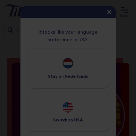
Menu
It looks like your language
preference is USA.
HOME
RECEPTEN
ROGAN JOSH MET GROENTEN
Jump
to
content
Stay on
Nederlands
Switch to
USA