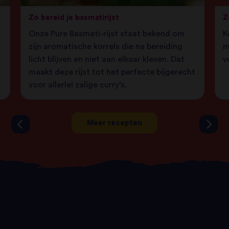
Zo bereid je basmatirijst
Z
Onze Pure Basmati-rijst staat bekend om
K
zijn aromatische korrels die na bereiding
m
licht blijven en niet aan elkaar kleven. Dat
v
maakt deze rijst tot het perfecte bijgerecht
voor allerlei zalige curry’s.
Meer recepten