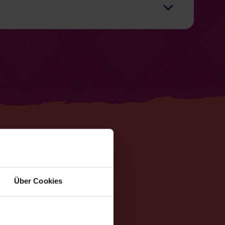
Pro 100 g
Pro 125g Portion
551kJ / 130kcal
689kJ / 164kcal (8%)
2.4g
3.0g (8%)
ren
0.5g
0.6g (3%)
23.9g
29.9g
1.5g
1.9g (2%)
1.0g
1.3g
2.8g
3.5g
Über Cookies
0.44g
0.55g