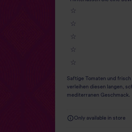
1
2
star
3
star
review
4
star
review
5
star
review
Saftige Tomaten und frisc
star
review
verleihen diesen langen, s
review
mediterranen Geschmack.
Only available in store