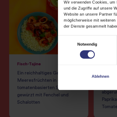
Wir verwenden Cookies, um I
und die Zugriffe auf unsere 
Website an unsere Partner fü
möglicherweise mit weiteren
der Dienste gesammelt habe
Einwilligungsauswahl
Notwendig
Fisch-Tajine
Italien
Kichere
Ein reichhaltiges Gericht aus
Ablehnen
Eine w
Meeresfrüchten in einer
Kicher
tomatenbasierten Soße,
abgeru
gewürzt mit Fenchel und
Paprika
Schalotten
Tomate