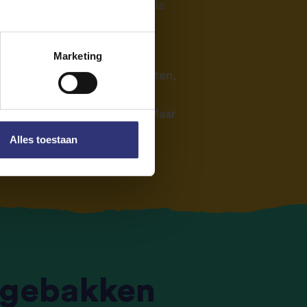
acht met veel specerijen, zoals
ardemom, foelie, koriander,
Marketing
jes van vlees, rijst en groenten,
snappen terwijl de biryani
 Minder werk, minder afwas. Maar
Alles toestaan
: gebakken