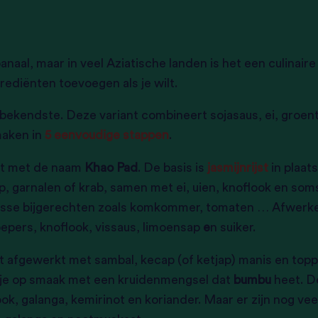
anaal, maar in veel Aziatische landen is het een culinair
rediënten toevoegen als je wilt.
 bekendste. Deze variant combineert sojasaus, ei, groen
maken in
5 eenvoudige stappen
.
nt met de naam
Khao Pad
. De basis is
jasmijnrijst
in plaat
kip, garnalen of krab, samen met ei, uien, knoflook en so
isse bijgerechten zoals komkommer, tomaten … Afwerken
ipepers, knoflook, vissaus, limoensap
e
n suiker.
 afgewerkt met sambal, kecap (of ketjap) manis en toppi
je op smaak met een kruidenmengsel dat
bumbu
heet. D
look, galanga, kemirinot en koriander. Maar er zijn nog v