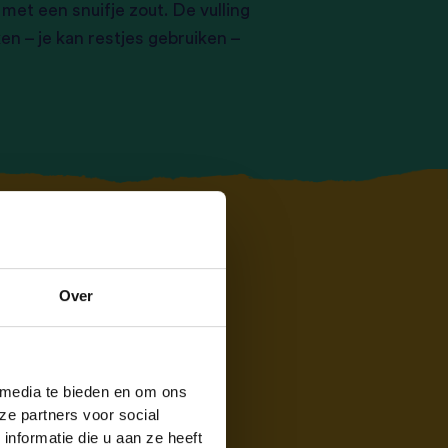
 met een snuifje zout. De vulling
en – je kan restjes gebruiken –
Over
n India deel uit van het
dt ook als streetfood
 media te bieden en om ons
ze partners voor social
nformatie die u aan ze heeft