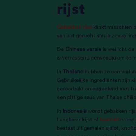
rijst
Gebakken rijst
klinkt misschien b
van het gerecht kan je zoveel ing
De
Chinese versie
is wellicht de
is verrassend eenvoudig om te 
In
Thailand
hebben ze een varia
Gebruikelijke ingrediënten zijn 
geroerbakt en opgediend met fr
een pittige saus van Thaise chil
In
Indonesië
wordt gebakken rijst
Langkorrelrijst of
basmati
breng 
bestaat uit gemalen sjalot, knof