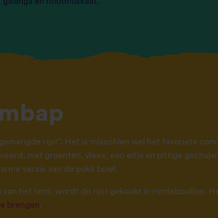
, galanga en nootmuskaat.
bimbap
“gemengde rijst”. Het is misschien wel het favoriete com
eerd, met groenten, vlees, een eitje en pittige gochujan
warme versie van de poké bowl.
 van het land, wordt de rijst gekookt in rundsbouillon. H
te brengen
.