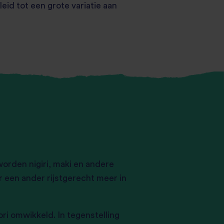
eid tot een grote variatie aan
worden nigiri, maki en andere
r een ander rijstgerecht meer in
nori omwikkeld. In tegenstelling