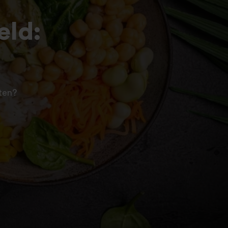
eld:
iten?