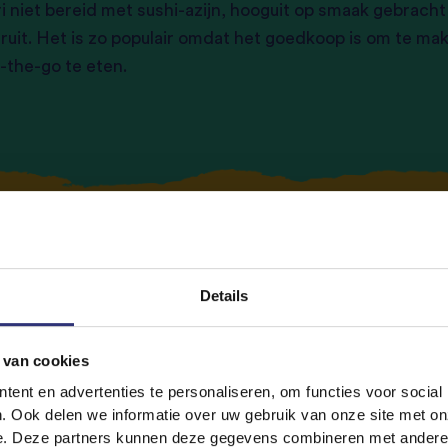
iri niet bereid met sushi-azijn, hooguit op smaak gebracht
fruit. Het is zo populair omdat het goedkoop is om te mak
-the-go te eten.
kistan: Biryani
Details
elijk afkomstig uit Iran, maar vandaag maakt het vooral i
 van cookies
vast op het menu bij elke speciale gelegenheid, maar wor
ent en advertenties te personaliseren, om functies voor social
. Ook delen we informatie over uw gebruik van onze site met on
e. Deze partners kunnen deze gegevens combineren met andere i