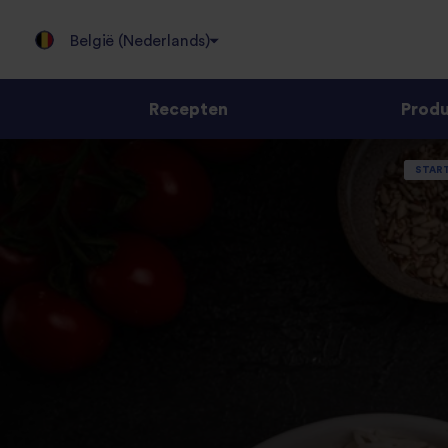
België (Nederlands)
Recepten
Prod
Jump
STAR
to
content