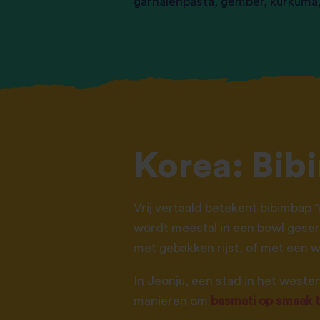
garnalenpasta, gember, kurkuma
Korea: Bi
Vrij vertaald betekent bibimbap 
wordt meestal in een bowl geserv
met gebakken rijst, of met een 
In Jeonju, een stad in het westen
manieren om
basmati op smaak 