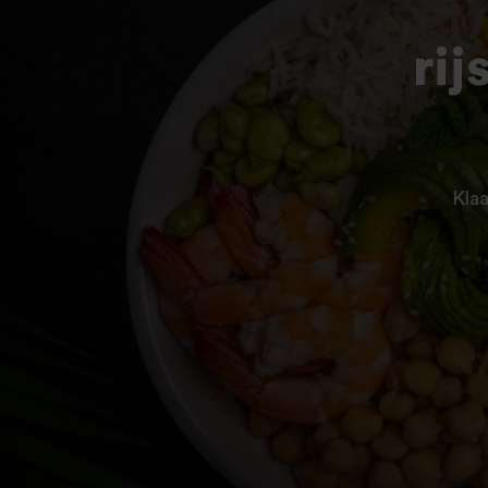
ri
Klaa