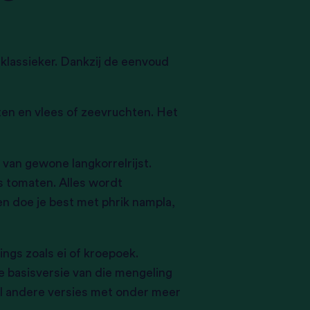
e klassieker. Dankzij de eenvoud
ten en vlees of zeevruchten. Het
s van gewone langkorrelrijst.
ms tomaten. Alles wordt
 doe je best met phrik nampla,
ngs zoals ei of kroepoek.
e basisversie van die mengeling
eel andere versies met onder meer