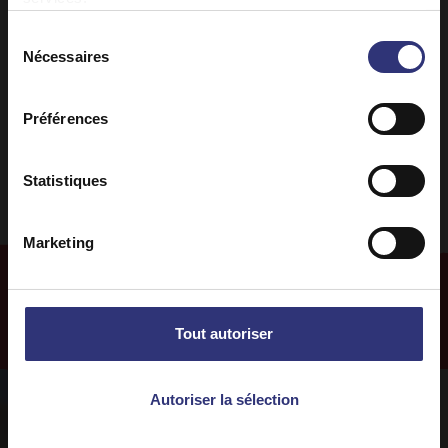
Repas du soir
Indienne
Sélection
Nécessaires
du
Curry
31 à 60 minutes
consentement
Préférences
Facile
Statistiques
Marketing
Plus de
recettes
Tout autoriser
Autoriser la sélection