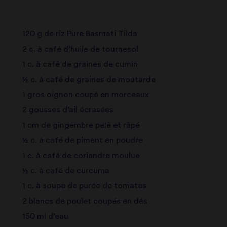
120 g de riz Pure Basmati Tilda
2 c. à café d’huile de tournesol
1 c. à café de graines de cumin
½ c. à café de graines de moutarde
1 gros oignon coupé en morceaux
2 gousses d’ail écrasées
1 cm de gingembre pelé et râpé
½ c. à café de piment en poudre
1 c. à café de coriandre moulue
½ c. à café de curcuma
1 c. à soupe de purée de tomates
2 blancs de poulet coupés en dés
150 ml d’eau