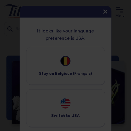
Menu
It looks like your language
preference is USA.
ACCUEIL
RECETTES
POULET AU CURRY CLASSIQUE
Jump
to
content
Stay on
Belgique (Français)
Switch to
USA