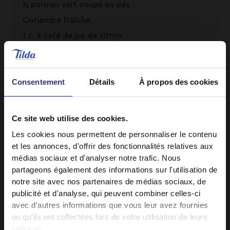
½ poivron vert coupé en dés
Coriandre fraîche
1 c. à café de jus de citron
Consentement
Détails
À propos des cookies
Ce site web utilise des cookies.
Les cookies nous permettent de personnaliser le contenu
et les annonces, d'offrir des fonctionnalités relatives aux
Découvrez des recettes similaires
médias sociaux et d'analyser notre trafic. Nous
partageons également des informations sur l'utilisation de
notre site avec nos partenaires de médias sociaux, de
publicité et d'analyse, qui peuvent combiner celles-ci
Fruits
Legumes
avec d'autres informations que vous leur avez fournies
ou qu'ils ont collectées lors de votre utilisation de leurs
Piment
Poulet
services.