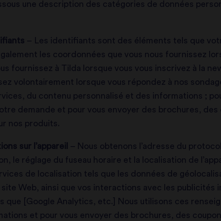
ssous une description des catégories de données pers
ifiants
–
Les identifiants sont des éléments tels que vot
également les coordonnées que vous nous fournissez lo
s fournissez à Tilda lorsque vous vous inscrivez à la new
ez volontairement lorsque vous répondez à nos sondage
vices, du contenu personnalisé et des informations ; pou
otre demande et pour vous envoyer des brochures, des 
ur nos produits.
ons sur l’appareil
– Nous obtenons l’adresse du protocole 
ion, le réglage du fuseau horaire et la localisation de l’a
rvices de localisation tels que les données de géolocalis
e site Web, ainsi que vos interactions avec les publicités 
ls que [Google Analytics, etc.] Nous utilisons ces rense
mations et pour vous envoyer des brochures, des coupons