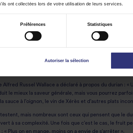
ils ont collectées lors de votre utilisation de leurs services.
Préférences
Statistiques
LE GOÛT DU DURIA
Autoriser la sélection
alais : un mélange de savoureux, de sucré et de crémeux. 
il a été cultivé.
ue Alfred Russel Wallace a déclaré à propos du durian : «
t le mieux la saveur générale, mais vous pourrez parfoi
a sauce à l’oignon, le vin de Xérès et d’autres plats incon
détestent, mais nombreux sont ceux qui pensent que le dur
vert à sa complexité. Une fois que c’est le cas, le fruit p
 « Plus on en mange, moins on a envie de s’arrêter ».