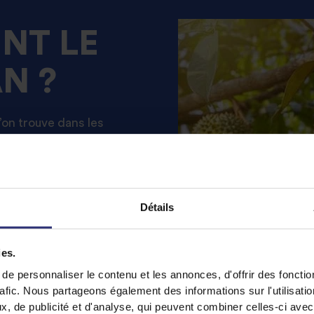
ENT LE
N ?
l’on trouve dans les
ture minimale est de
colté en Asie du Sud-Est
Malaisie, l’arbre est
breux pays chauds, dont
Détails
es, la Thaïlande et
ies.
e personnaliser le contenu et les annonces, d'offrir des fonctio
rafic. Nous partageons également des informations sur l'utilisati
, de publicité et d'analyse, qui peuvent combiner celles-ci avec