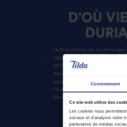
D’OÙ VI
DURIA
Le fruit pousse sur un arbre que 
régions tropicales où la tempéra
22°C. Le fruit est apprécié et ré
depuis des siècles. Originaire de 
aujourd’hui cultivé dans de nom
Consentement
l’Indonésie, Bornéo, les Philippin
l’Australie.
Ce site web utilise des cook
Les cookies nous permettent d
sociaux et d'analyser notre t
partenaires de médias sociaux