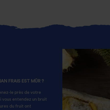
AN FRAIS EST MÛR ?
tenez-le près de votre
i vous entendez un bruit
tures du fruit ont