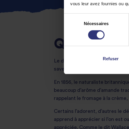
vous leur avez fournies ou qu'
Sélection
Nécessaires
du
consentement
QUEL EST 
Refuser
Le durian est un régal pour le p
saveur différente, où et comment 
En 1856, le naturaliste britanniq
beaucoup d’arôme d’amande tradui
rappelant le fromage à la crème, l
Certains l’adorent, d’autres le 
apprend à apprécier si l’on est ou
appréciée. Comme le dit Wallace :