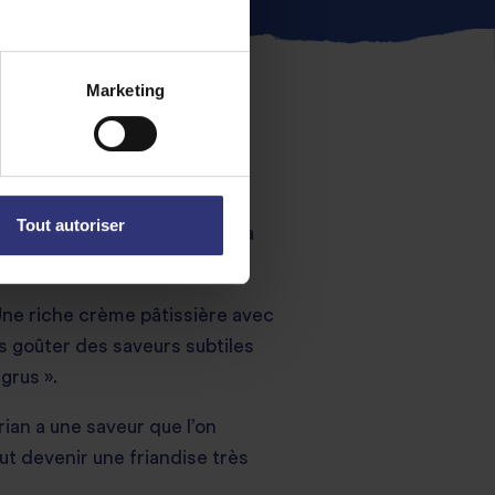
Marketing
N ?
Tout autoriser
Chaque durian raconte, par sa
 Une riche crème pâtissière avec
s goûter des saveurs subtiles
grus ».
ian a une saveur que l’on
eut devenir une friandise très