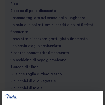
Rice
8 cosce di pollo disossate
1 banana tagliata nel senso della lunghezza
Un paio di cipollotti sminuzzati4 cipollotti tritati
finemente
1 pezzetto di zenzero grattugiato finemente
1 spicchio d’aglio schiacciato
3 scotch bonnet tritati finemente
1 cucchiaino di pepe giamaicano
Il succo di 1 lime
Qualche foglia di timo fresco
2 cucchiai di olio vegetale
2 cucchiai di miele