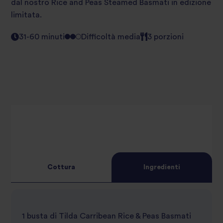
dal nostro Rice and Peas Steamed Basmati in edizione
limitata.
31-60 minuti
Difficoltà media
3 porzioni
Cottura
Ingredienti
1 busta di Tilda Carribean Rice & Peas Basmati