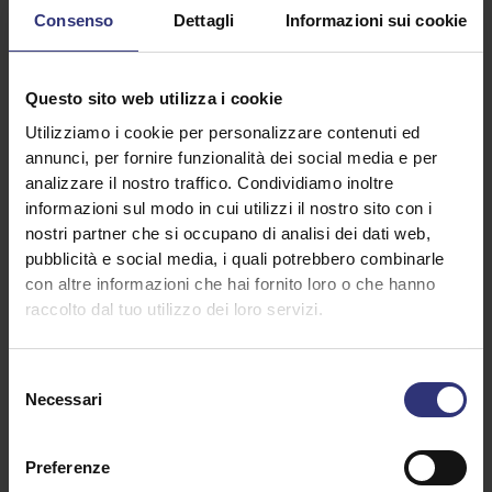
Consenso
Dettagli
Informazioni sui cookie
Questo sito web utilizza i cookie
Utilizziamo i cookie per personalizzare contenuti ed
annunci, per fornire funzionalità dei social media e per
Scopri ricette simili
analizzare il nostro traffico. Condividiamo inoltre
informazioni sul modo in cui utilizzi il nostro sito con i
nostri partner che si occupano di analisi dei dati web,
pubblicità e social media, i quali potrebbero combinarle
Pollo
Cena
con altre informazioni che hai fornito loro o che hanno
raccolto dal tuo utilizzo dei loro servizi.
Afro-caraibico
31-60 minuti
Difficoltà media
Selezione
Necessari
del
consenso
Preferenze