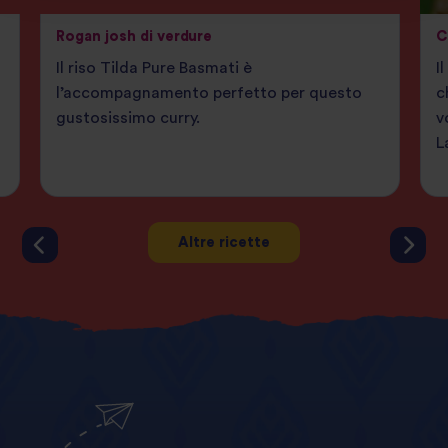
Rogan josh di verdure
C
Il riso Tilda Pure Basmati è
I
l’accompagnamento perfetto per questo
c
gustosissimo curry.
v
L
Altre ricette