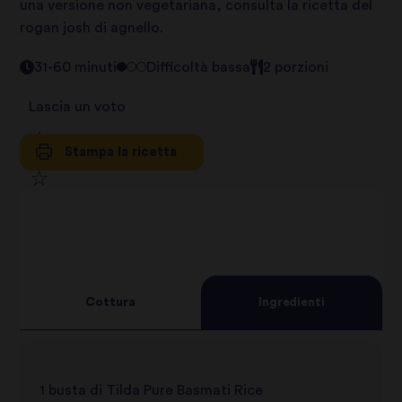
una versione non vegetariana, consulta la ricetta del
rogan josh di agnello.
31-60 minuti
Difficoltà bassa
2 porzioni
Lascia un voto
Stampa la ricetta
1
2
star
3
star
review
4
star
review
Cottura
Ingredienti
5
star
review
star
review
1 busta di Tilda Pure Basmati Rice
review