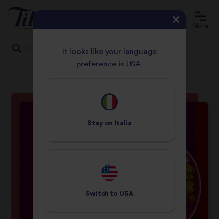
Menu
It looks like your language
preference is USA.
PAGINA INIZIALE
RICETTA
ROGAN JOSH DI VERDURE
Jump
to
content
Stay on
Italia
Switch to
USA