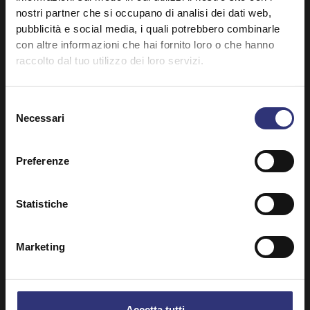
nostri partner che si occupano di analisi dei dati web,
pubblicità e social media, i quali potrebbero combinarle
con altre informazioni che hai fornito loro o che hanno
raccolto dal tuo utilizzo dei loro servizi.
Selezione
Necessari
del
consenso
Scopri ricette simili
Preferenze
Statistiche
Verdura
Cena
Curry
31-60 minuti
Marketing
Difficoltà bassa
Vegetariano
Accetta tutti