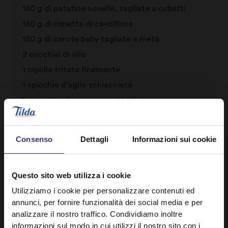
150 g di patatine novelle, tagliate a cubetti
150 g di cimette di cavolfiore
150 g di carote baby tagliate a metà
2 cucchiai di olio
1 cipolla tritata finemente
1 spicchio d’aglio schiacciato
1 pezzetto di zenzero grattugiato
3 cucchiai di pasta rogan josh (esiste anche la
versione vegana)
Consenso
Dettagli
Informazioni sui cookie
½ cucchiaino di semi di cipolla nera tostati
200 g di pomodori in pezzi in scatola
Questo sito web utilizza i cookie
200 ml di acqua
Utilizziamo i cookie per personalizzare contenuti ed
100 g di ceci scolati
annunci, per fornire funzionalità dei social media e per
1 grosso pomodoro tagliato in quattro parti
analizzare il nostro traffico. Condividiamo inoltre
Sale e pepe nero per insaporire
informazioni sul modo in cui utilizzi il nostro sito con i