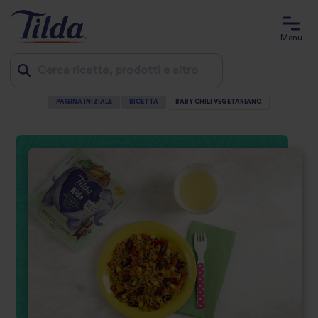
Menu
PAGINA INIZIALE
RICETTA
BABY CHILI VEGETARIANO
Jump
to
content