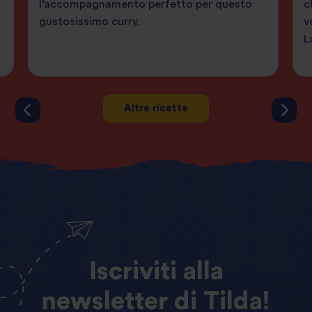
l’accompagnamento perfetto per questo
c
gustosissimo curry.
v
L
Altre ricette
Iscriviti
alla
newsletter
di
Tilda!