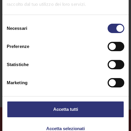
raccolto dal tuo utilizzo dei loro servizi.
Fagioli o legumi
Verdure
Selezione
Necessari
del
Per bambini
Messico
consenso
0-30 minuti
Difficoltà bassa
Preferenze
Integrale
Senza glutine
Statistiche
Vegetariano
Marketing
Accetta tutti
Accetta selezionati