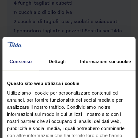
4 funghi tagliati a cubetti
½ cucchiaio di olio d’oliva
2 cucchiai di fagioli rossi, scolati e sciacquati
1 pomodoro tagliato a pezzettiSostituisci Tilda
Kids Vegetable & Wholegrain Rice con Tilda
Steamed Brown Basmati Rice & Quinoa
Raddoppia le quantità degli altri ingredienti
Consenso
Dettagli
Informazioni sui cookie
Questo sito web utilizza i cookie
Utilizziamo i cookie per personalizzare contenuti ed
annunci, per fornire funzionalità dei social media e per
analizzare il nostro traffico. Condividiamo inoltre
informazioni sul modo in cui utilizzi il nostro sito con i
nostri partner che si occupano di analisi dei dati web,
pubblicità e social media, i quali potrebbero combinarle
Scopri ricette simili
con altre informazioni che hai fornito loro o che hanno