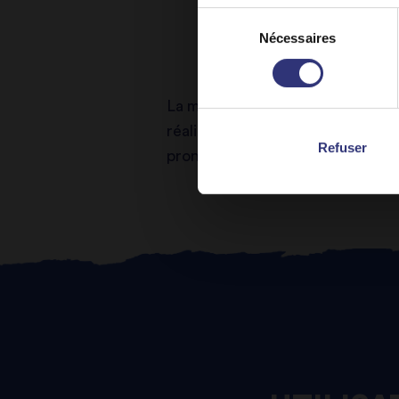
Sélection
Nécessaires
du
consentement
La moutarde jaune est plus légèr
réaliser la recette classique de
Refuser
prononcé. Ses graines sont utilis