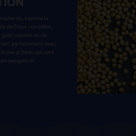
TION
a moutarde, comme la
de de Dijon complète,
goût noiseté du riz
ement parfaitement avec
brune grillées qui sont
nels bengalis et