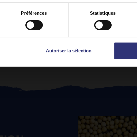
Stay on
Français
Switch to
USA
Préférences
Statistiques
e que la noire et légèrement plus sucrée. Ses graines so
 la moutarde américaine. La moutarde noire ou brune a qua
Autoriser la sélection
ées pour réaliser la moutarde de Dijon.