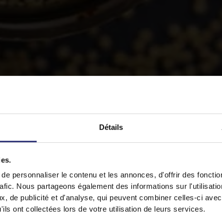
Détails
raines de moutarde sont généralement disponib
ies.
deux couleurs.
It looks like your language preference is USA.
e personnaliser le contenu et les annonces, d'offrir des fonctio
rafic. Nous partageons également des informations sur l'utilisati
, de publicité et d'analyse, qui peuvent combiner celles-ci avec
ils ont collectées lors de votre utilisation de leurs services.