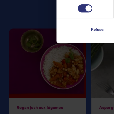
consentement
Refuser
Rogan josh aux légumes
Asperg