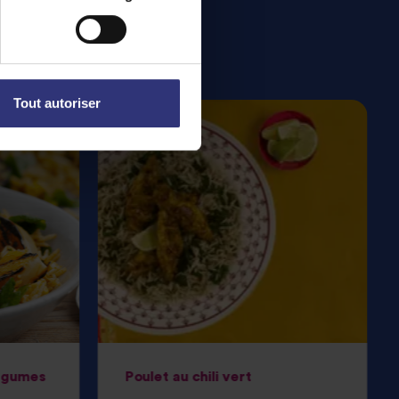
Tout autoriser
légumes
Poulet au chili vert