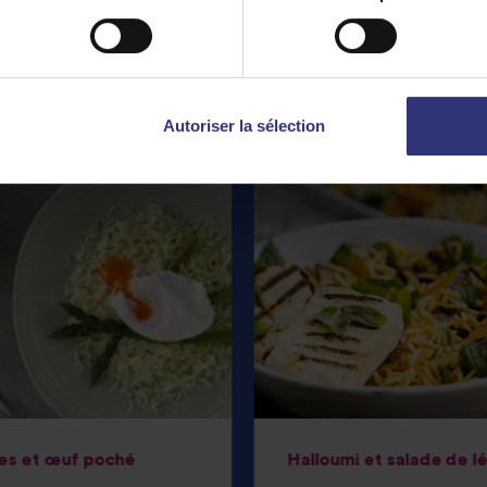
Recettes
phares
Autoriser la sélection
es et œuf poché
Halloumi et salade de 