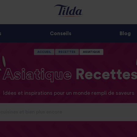
s
Conseils
Blog
ACCUEIL
RECETTES
ASIATIQUE
Asiatique
Recette
Idées et inspirations pour un monde rempli de saveurs