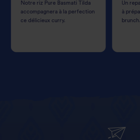
Notre riz Pure Basmati Tilda
Un repa
accompagnera à la perfection
à prépa
ce délicieux curry.
brunch