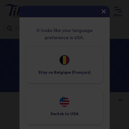
Menu
It looks like your language
preference is USA.
Jump
ACCUEIL
AUTEURS
to
content
Auteurs
Stay on
Belgique (Français)
Trier par:
Switch to
USA