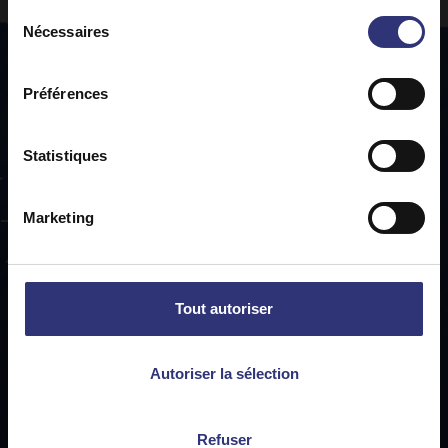
Sélection
Nécessaires
du
consentement
Préférences
Statistiques
Abonnez-vous
à
la
Marketing
newsletter
Tilda !
Nous nous engageons à traiter vos coordonnées avec le plus
grand respect. De plus, nous ne vendrons ou ne
Tout autoriser
transmettrons aucune de vos données à des tiers. Toutes les
communications par e-mail que vous recevrez proviendront
directement de notre équipe Tilda.
Autoriser la sélection
ENVOYER
Refuser