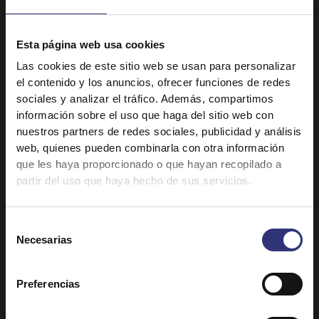
Butter Chicken con
Tilda Thai con leche
arroz basmati Tilda
de coco
Esta página web usa cookies
31 - 60 minutos
31 - 60 minutos
Las cookies de este sitio web se usan para personalizar
Intermedio
el contenido y los anuncios, ofrecer funciones de redes
sociales y analizar el tráfico. Además, compartimos
Tilda Thai
Tilda Thai
información sobre el uso que haga del sitio web con
Curry de langostinos
Basil Beef con Tilda
nuestros partners de redes sociales, publicidad y análisis
con Tilda Thai
Thai (Salteado de
web, quienes pueden combinarla con otra información
carne con albahaca
con Tilda Thai)
que les haya proporcionado o que hayan recopilado a
31 - 60 minutos
partir del uso que haya hecho de sus servicios.
31 - 60 minutos
Selección
Tilda Basmati
Tilda Basmati
Necesarias
de
Pollo al curry con
Kashmiri Pulao con
consentimiento
arroz Basmati Tilda
arroz Basmati Tilda
Preferencias
31 - 60 minutos
31 - 60 minutos