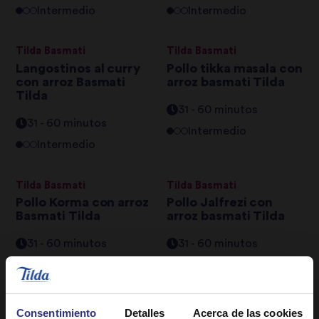
Intermedio
Intermedio
Tilda Basmati
Tilda Basmati
Langostinos al curry
Pollo tikka masala con
con arroz Basmati
arroz basmati Tilda
Tilda
31 - 60 minutos
31 - 60 minutos
Intermedio
Intermedio
Tilda Basmati
Tilda Basmati
Pollo Korma con arroz
Pollo Jalfrezi con
Basmati Tilda
arroz basmati Tilda
31 - 60 minutos
31 - 60 minutos
Intermedio
Intermedio
Tilda Basmati
Tilda Thai
Consentimiento
Detalles
Acerca de las cookies