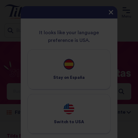
Menu
It looks like your language
preference is USA.
Jump
HOME
RECETAS
31 - 60 MINUTOS
to
content
31
-
60
minutos
Recetas
Stay on
España
Ideas e inspiración para un mundo lleno de sabor
Ordenar por:
Filtro
Switch to
USA
Tilda Basmati
Tilda Thai