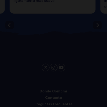
ligeramente más suave.
i
c
Donde Comprar
Contacto
Preguntas Frecuentes