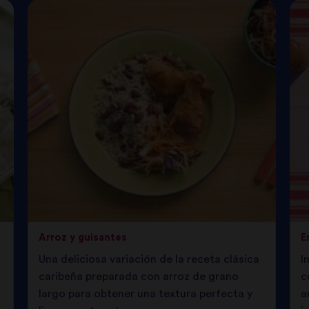
Arroz y guisantes
E
Una deliciosa variación de la receta clásica
I
caribeña preparada con arroz de grano
c
largo para obtener una textura perfecta y
a