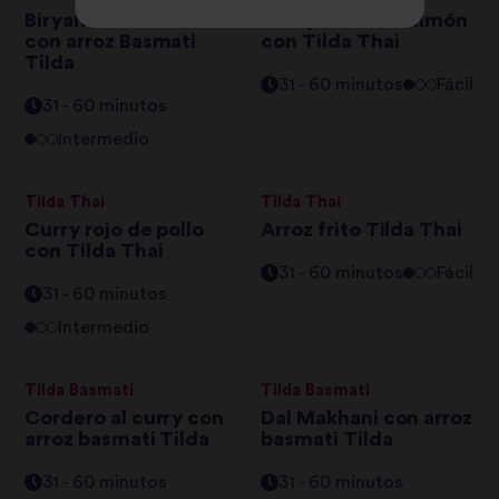
Biryani de verduras
Curry Thai de salmón
con arroz Basmati
con Tilda Thai
Tilda
31 - 60 minutos
Fácil
31 - 60 minutos
Intermedio
Tilda Thai
Tilda Thai
Curry rojo de pollo
Arroz frito Tilda Thai
con Tilda Thai
31 - 60 minutos
Fácil
31 - 60 minutos
Intermedio
Tilda Basmati
Tilda Basmati
Cordero al curry con
Dal Makhani con arroz
arroz basmati Tilda
basmati Tilda
31 - 60 minutos
31 - 60 minutos