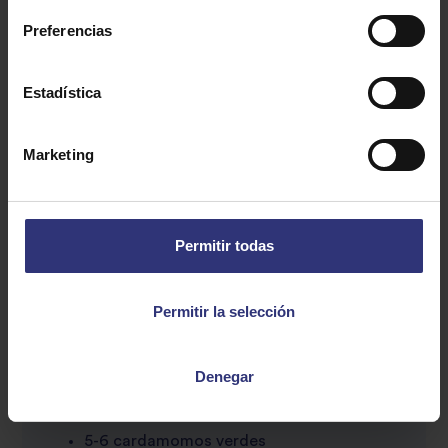
menos agua como por ejemplo 380ml aprox.
Preferencias
Estadística
Ingredientes para el curry:
Marketing
1 kg de contramuslos de pollo sin hueso y
sin piel
Permitir todas
1 cebolla grande
1 cucharada sopera y media de pasta de
Permitir la selección
ajo y jengibre
1 yogur natural
Denegar
2 hojas de laurel
1/2 rama de canela
5-6 cardamomos verdes