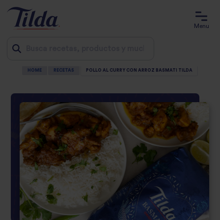
Menu
HOME
RECETAS
POLLO AL CURRY CON ARROZ BASMATI TILDA
Jump
to
content