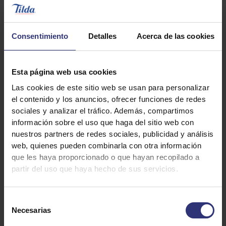
star
review
Consentimiento
Detalles
Acerca de las cookies
review
Método
Ingredientes
Esta página web usa cookies
Las cookies de este sitio web se usan para personalizar
el contenido y los anuncios, ofrecer funciones de redes
sociales y analizar el tráfico. Además, compartimos
Ingredientes para el arroz:
información sobre el uso que haga del sitio web con
nuestros partners de redes sociales, publicidad y análisis
web, quienes pueden combinarla con otra información
300 g de arroz Basmati Tilda
que les haya proporcionado o que hayan recopilado a
400 ml de agua (la medida de agua
partir del uso que haya hecho de sus servicios.
siempre es: por una medida de arroz, una
medida y media de agua).
Selección
Necesarias
de
Nota: Si quieres un arroz al dente, agrega
consentimiento