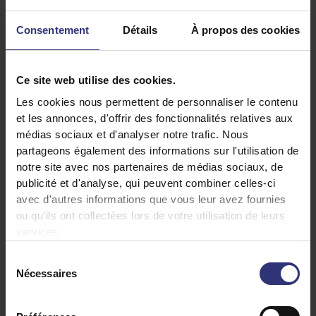
Curry vert thaï
Consentement
Détails
À propos des cookies
Poulet au curry parfumé à la citronnelle, aux
feuilles de citron vert et aux piments, et
Ce site web utilise des cookies.
accompagné de pois mangetouts et de pak
Les cookies nous permettent de personnaliser le contenu
choi.
et les annonces, d'offrir des fonctionnalités relatives aux
médias sociaux et d'analyser notre trafic. Nous
partageons également des informations sur l'utilisation de
notre site avec nos partenaires de médias sociaux, de
publicité et d'analyse, qui peuvent combiner celles-ci
avec d'autres informations que vous leur avez fournies
ou qu'ils ont collectées lors de votre utilisation de leurs
services.
Sélection
Nécessaires
du
consentement