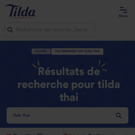
Menu
Jump
ACCUEIL
YOU SEARCHED FOR TILDA THAI
to
content
Résultats de
recherche pour tilda
thai
5 Résultats