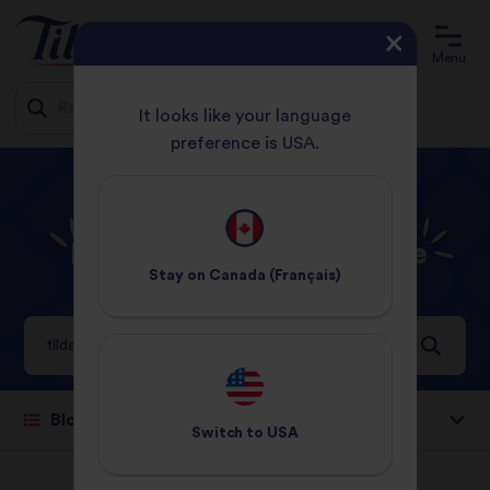
Menu
It looks like your language
preference is USA.
Jump
ACCUEIL
CARI VERT THAÏLANDAIS
to
content
Résultats de la recherche
Stay on
Canada (Français)
pour tilda thai
7 Résultats
Trier par:
Switch to
USA